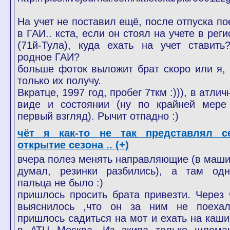
На учет не поставил ещё, после отпуска по
в ГАИ.. кста, если он стоял на учете в рег
(71й-Тула), куда ехать на учет ставить
родное ГАИ?
больше фоток выложит брат скоро или я, 
только их получу.
Вкратце, 1997 год, пробег 7ткм :))), в атли
виде и состоянии (ну по крайней мере
первый взгляд). Рычит отпадно :)
чёт я как-то не так представлял с
открытие сезона .. (+)
вчера полез менять направляющие (в маши
думал, резинки разбились), а там одн
пальца не было :)
пришлось просить брата привезти. Через 
выяснилось ,что он за ним не поеха
пришлось садиться на мот и ехать на каши