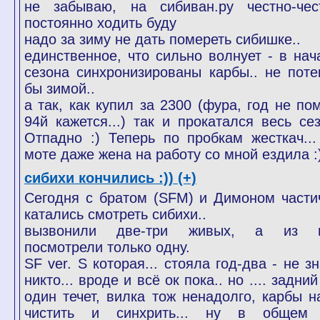
не забываю, на сибиван.ру честно-чес
постоянно ходить буду
надо за зиму не дать помереть сибишке..
единственное, что сильно волнует - в нач
сезона синхронизированы карбы.. не поте
бы зимой..
а так, как купил за 2300 (фура, год не по
94й кажется...) так и прокатался весь сез
Отпадно :) Теперь по пробкам жесткач...
моте даже жена на работу со мной ездила :
сибихи кончились :)) (+)
Сегодня с братом (SFM) и Димоном части
катались смотреть сибихи..
вызвонили две-три живых, а из 
посмотрели только одну.
SF ver. S которая... стояла год-два - не з
никто... вроде и всё ок пока.. но .... задни
один течет, вилка тож ненадолго, карбы н
чистить и синхрить... ну в общем