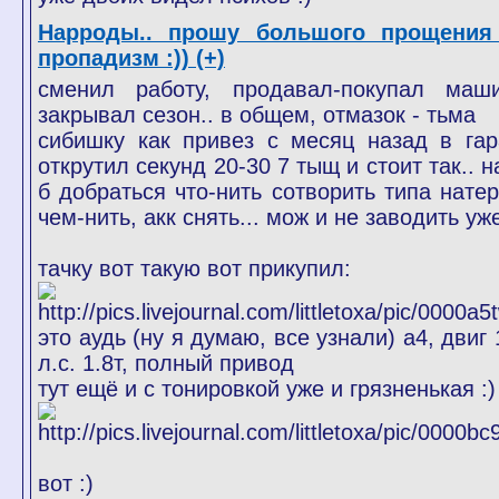
Нарроды.. прошу большого прощения
пропадизм :)) (+)
сменил работу, продавал-покупал маши
закрывал сезон.. в общем, отмазок - тьма
сибишку как привез с месяц назад в гар
открутил секунд 20-30 7 тыщ и стоит так.. 
б добраться что-нить сотворить типа натер
чем-нить, акк снять... мож и не заводить уже
тачку вот такую вот прикупил:
это аудь (ну я думаю, все узнали) а4, двиг
л.с. 1.8т, полный привод
тут ещё и с тонировкой уже и грязненькая :)
вот :)