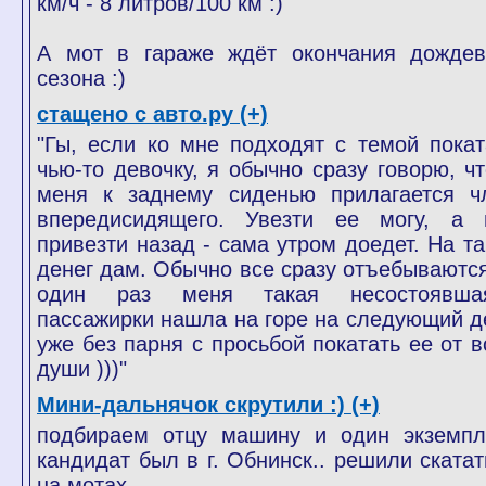
км/ч - 8 литров/100 км :)
А мот в гараже ждёт окончания дождев
сезона :)
стащено с авто.ру (+)
"Гы, если ко мне подходят с темой покат
чью-то девочку, я обычно сразу говорю, чт
меня к заднему сиденью прилагается ч
впередисидящего. Увезти ее могу, а 
привезти назад - сама утром доедет. На та
денег дам. Обычно все сразу отъебываются
один раз меня такая несостоявша
пассажирки нашла на горе на следующий д
уже без парня с просьбой покатать ее от в
души )))"
Мини-дальнячок скрутили :) (+)
подбираем отцу машину и один экземпл
кандидат был в г. Обнинск.. решили скатат
на мотах.