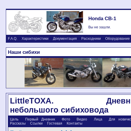
Honda CB-1
Вы не зашли.
F.A.Q.
Характеристики
Документация
Расходники
Оборудование
Наши сибихи
LittleTOXA. Дневн
небольшого сибиховода
Цель
Первый Дневник
Фото
Видео
Лица
Для новичков
Рассказы
Ссылки
Гостевая
Контакты