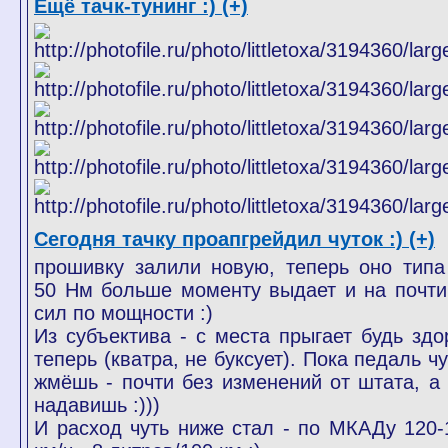
Ещё тачк-тунинг :) (+)
Сегодня тачку проапгрейдил чуток :) (+)
прошивку залили новую, теперь оно типа
50 Нм больше моменту выдает и на почти
сил по мощности :)
Из субъектива - с места прыгает будь здо
теперь (кватра, не буксует). Пока педаль ч
жмёшь - почти без изменений от штата, а 
надавишь :)))
И расход чуть ниже стал - по МКАДу 120-