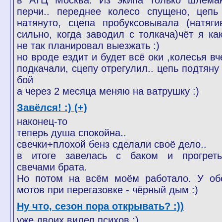
в АТЦ Москва. Из экипа только шлема
перчи.. переднее колесо спущено, цепь
натянуто, сцепа пробуксовывала (натяги
сильно, когда заводил с толкача)чёт я как
не так планировал выезжать :)
но вроде ездит и будет всё оки ,колесья вч
подкачали, сцепу отрегулил.. цепь подтяну 
бой
а через 2 месяца меняю на ватрушку :)
Завёлся! :) (+)
наконец-то
теперь душа спокойна..
свечки+плохой бенз сделали своё дело..
в итоге завелась с баком и прогрет
свечами брата.
Но потом на всём моём работало. У об
мотов при перегазовке - чёрный дым :)
Ну что, сезон пора открывать? :))
уже двоих видел психов :)