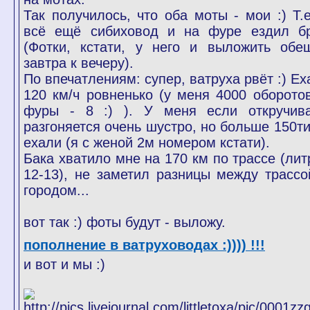
Так получилось, что оба моты - мои :) Т.е
всё ещё сибиховод и на фуре ездил бр
(Фотки, кстати, у него и выложить обе
завтра к вечеру).
По впечатлениям: супер, ватруха рвёт :) Ех
120 км/ч ровненько (у меня 4000 оборотов
фуры - 8 :) ). У меня если откручива
разгоняется очень шустро, но больше 150ти
ехали (я с женой 2м номером кстати).
Бака хватило мне на 170 км по трассе (лит
12-13), не заметил разницы между трассо
городом...
вот так :) фоты будут - выложу.
пополнение в ватруховодах :)))) !!!
и вот и мы :)