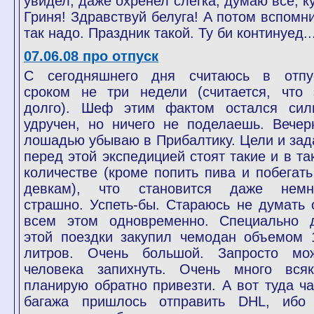
увидел, даже охренел слегка, думаю всё, ку
Гриня! Здравствуй белуга! А потом вспомни
так надо. Праздник такой. Ту би континуед...
07.06.08 про отпуск
С сегодняшнего дня считаюсь в отпу
сроком не три недели (считается, что 
долго). Шеф этим фактом остался сил
удручен, но ничего не поделаешь. Вечер
лошадью убываю в Прибалтику. Цели и зад
перед этой экспедицией стоят такие и в та
количестве (кроме попить пива и побегать
девкам), что становится даже немн
страшно. Успеть-бы. Стараюсь не думать 
всем этом одновременно. Специально 
этой поездки закупил чемодан объемом 
литров. Очень большой. Запросто мо
человека запихнуть. Очень много всяк
планирую обратно привезти. А вот туда ча
багажа пришлось отправить DHL, ибо