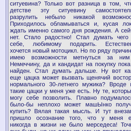
ситуевина? Только вот разница в том, чт
детстве эту ситуевину самостоятел
разрулить небыло никакой возможнос
Приходилось обламываться и, кусая лок
ждать именно самого дня рождения. А сей
нет. Стало радостно! Стал думать чего
себе, любимому подарить. Естестве
хочется новый мотоцикл. Но по ряду причин
имею возможности метнуться за ни
Немеччину, да и кандидат на покупку пока
найден. Стал думать дальше. Ну вот ка
еще цацка может вызвать щенячий востор
нормального 30-летнего мужика? Вроде 
такие цацки у меня уже есть. Ну те, которы
могу себе позволить. Плавно подумалос
было-бы неплохо может машЫнко полу
купить? Вялая такая мысль. И тут внеза
пришло осознание того, что у меня 
никогда в жизни не было мерседеса! Точ