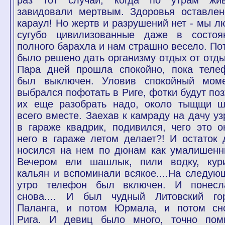
раз тот случай, когда по утрам жи
завидовали мертвым. Здоровья оставлен
караул! Но жертв и разрушений нет - мы л
сугубо цивилизованные даже в состоя
полного барахла и нам страшно весело. По
было решено дать организму отдых от отды
Пара дней прошла спокойно, пока теле
был выключен. Уловив спокойный моме
выбрался пофотать в Риге, фотки будут поз
их еще разобрать надо, около тыщщи ш
всего вместе. Заехав к камраду на дачу уз
в гараже квадрик, подивился, чего это о
него в гараже летом делает?! И остаток 
носился на нем по дюнам как умалишенн
Вечером ели шашлык, пили водку, кур
кальян и вспоминали всякое....На следую
утро телефон был включен. И понесл
снова.... И был чудный Литовский го
Паланга, и потом Юрмала, и потом сн
Рига. И девиц было много, точно пом