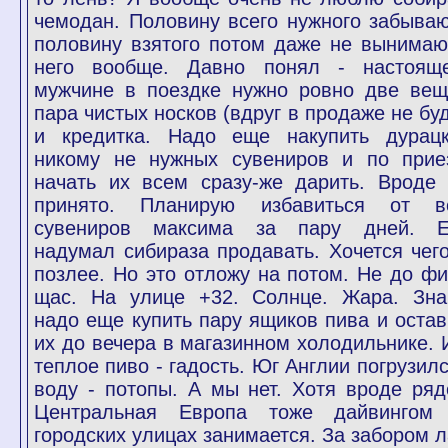
чемодан. Половину всего нужного забываю
половину взятого потом даже не вынимаю
него вообще. Давно понял - настоящ
мужчине в поездке нужно ровно две вещ
пара чистых носков (вдруг в продаже не буд
и кредитка. Надо еще накупить дурацк
никому не нужных сувениров и по прие
начать их всем сразу-же дарить. Вроде 
принято. Планирую избавиться от в
сувениров максима за пару дней. 
надумал сибираза продавать. Хочется чего
позлее. Но это отложу на потом. Не до фи
щас. На улице +32. Солнце. Жара. Зна
надо еще купить пару ящиков пива и остав
их до вечера в магазинном холодильнике. 
теплое пиво - гадость. Юг Англии погрузилс
воду - потопы. А мы нет. Хотя вроде ряд
Центральная Европа тоже дайвингом
городских улицах занимается. За забором л