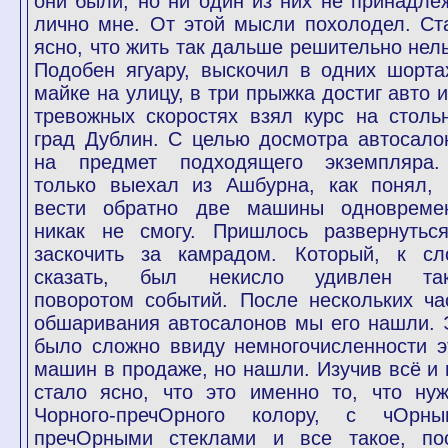
они были, но ни один из них не принадле
лично мне. От этой мысли похолодел. Ст
ясно, что жить так дальше решительно нель
Подобен ягуару, выскочил в одних шорта
майке на улицу, в три прыжка достиг авто и
тревожных скоростях взял курс на столь
град Дублин. С целью досмотра автосало
на предмет подходящего экземпляра
только выехал из Ашбурна, как понял, 
вести обратно две машины одновреме
никак не смогу. Пришлось развернутьс
заскочить за камрадом. Который, к сл
сказать, был некисло удивлен та
поворотом событий. После нескольких ча
обшаривания автосалонов мы его нашли. 
было сложно ввиду немногочисленности э
машин в продаже, но нашли. Изучив всё и 
стало ясно, что это именно то, что нуж
Чорного-пречОрного колору, с чОрны
пречОрными стеклами и все такое, по