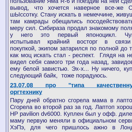
пользование Яма R-6 и поездив на ней сде
вывод, что хочется наверное все-же 
шЫссотку. Стану искать в немеччине, живу
там камрады обещались посодействоват
меру сил. Сибираза продал знакомому поля
у него это первый японоцикл. Чу
испытывал крайний восторг в связ
покупкой, экипом затарился по полной до т
как моц искать стал - респект. Глядя на не
видел себя самого три года назад, завидо
ему белой завистью. Эх-х... Ну ничего, ку
следующий байк, тоже порадуюсь.
23.07.08 про "типа качественн
оргтехнику
Пару дней обратно сгорела мама в лапто
Сгорела во второй раз за год. Лаптоп хоро
HP pavilion dv6000. Куплен был у офф. диле
маму первую меняли в официальном серв
ХэПэ, для чего пришлось ажно в Лон