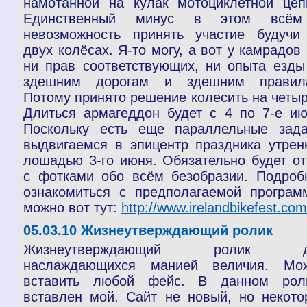
намотанной на кулак мотоциклетной цеп
Единственный минус в этом всё
невозможность принять участие будучи
двух колёсах. Я-то могу, а вот у камрадов 
ни прав соответствующих, ни опыта езды
здешним дорогам и здешним правил
Потому принято решение колесить на четыр
Длиться армагеддон будет с 4 по 7-е ию
Поскольку есть еще параллельные зада
выдвигаемся в эпицентр праздника утрен
лошадью 3-го июня. Обязательно будет от
с фотками обо всём безобразии. Подроб
ознакомиться с предполагаемой програм
можно вот тут:
http://www.irelandbikefest.com
05.03.10 Жизнеутверждающий ролик
Жизнеутверждающий ролик д
наслаждающихся манией величия. Мо
вставить любой фейс. В данном рол
вставлен мой. Сайт не новый, но некото