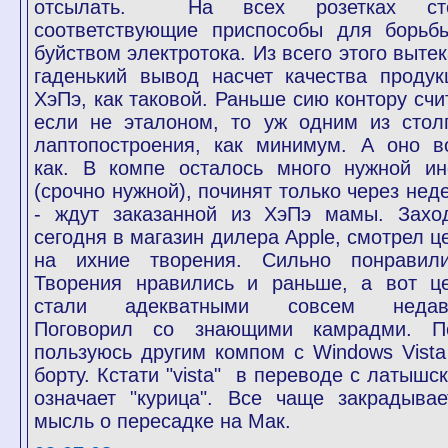
отсылать. На всех розетках ст
соответствующие приспособы для борьб
буйством электротока. Из всего этого вытек
гаденький вывод насчет качества продук
ХэПэ, как таковой. Раньше сию контору счи
если не эталоном, то уж одним из стол
лаптопостроения, как минимум. А оно в
как. В компе осталось много нужной и
(срочно нужной), починят только через нед
- ждут заказанной из ХэПэ мамы. Захо
сегодня в магазин дилера Apple, смотрел ц
на ихние творения. Сильно понравили
Творения нравились и раньше, а вот ц
стали адекватными совсем недав
Поговорил со знающими камрадми. П
пользуюсь другим компом с Windows Vista
борту. Кстати "vista" в переводе с латышск
означает "курица". Все чаще закрадывае
мысль о пересадке на Мак.