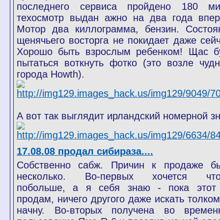
последнего сервиса пройдено 180 ми
техосмотр выдан ажно на два года впер
Мотор два киллограмма, бензин. Состоя
щенячьего восторга не покидает даже сейч
Хорошо быть взрослым ребенком! Щас б
пытаться воткнуть фотко (это возле чудн
города Howth).
А вот так выглядит ирландский номерной зн
17.08.08 продал сибираза....
Собственно сабж. Причин к продаже б
несколько. Во-первых хочется что
побольше, а я себя знаю - пока этот
продам, ничего другого даже искать толком
начну. Во-вторых получена во времен