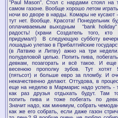
"Paul Mason". Стол с нардами стоял на 
самом газоне. Вообще хорошо летом играть
ночи во дворе в нарды. Комары не кусают -
тут нет. Вообще. Красота! Понедельник бу
оплачиваемым выходным "bank holiday
радость! (храни Создатель того, кто 
придумал!) В следующую субботу вечер
лошадью улетаю в Прибалтийские государс
(в Латвию и Литву) ажно на три недели
полуделовой целью. Попить пива, побегать
девкам, позагорать и всё такое. И еще
весенюю прополку зубов. Тут хотят 
(пятьсот) и больше евро за пломбу. И оч
некачественно делают. Оттудова, в процес
еще на неделю в Мармарис надо успеть - 
как раз друзья отдыхать будут. Там т
попить пива и тоже побегать по девк
Значит надо, как минимум, собрать чемодан
как же его собрать, если даже газон стрич
то лень? Я вообще очень не люблю собир