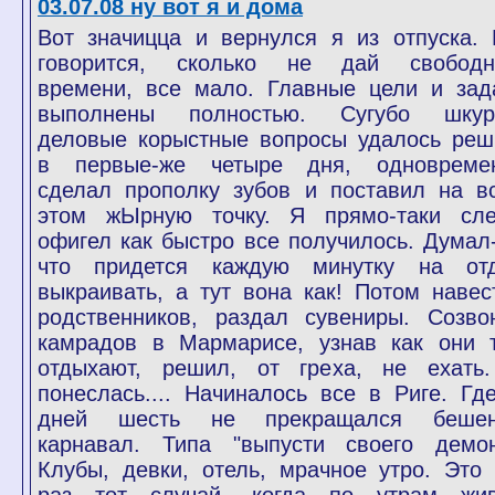
03.07.08 ну вот я и дома
Вот значицца и вернулся я из отпуска. 
говорится, сколько не дай свободн
времени, все мало. Главные цели и зад
выполнены полностью. Сугубо шкур
деловые корыстные вопросы удалось реш
в первые-же четыре дня, одновреме
сделал прополку зубов и поставил на в
этом жЫрную точку. Я прямо-таки сле
офигел как быстро все получилось. Думал-
что придется каждую минутку на от
выкраивать, а тут вона как! Потом навес
родственников, раздал сувениры. Созво
камрадов в Мармарисе, узнав как они 
отдыхают, решил, от греха, не ехать
понеслась.... Начиналось все в Риге. Где
дней шесть не прекращался беше
карнавал. Типа "выпусти своего демон
Клубы, девки, отель, мрачное утро. Это 