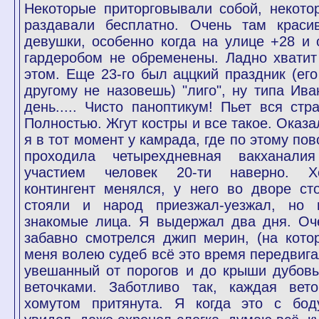
Некоторые приторговывали собой, некото
раздавали бесплатно. Очень там краси
девушки, особенно когда на улице +28 и 
гардеробом не обременены. Ладно хватит
этом. Еще 23-го был аццкий праздник (его
другому не назовешь) "лиго", ну типа Ива
день..... Чисто паноптикум! Пьет вся стра
Полностью. Жгут костры и все такое. Оказа
я в тот момент у камрада, где по этому пов
проходила четырехдневная вакханали
участием человек 20-ти наверно. Х
контингент менялся, у него во дворе ст
стояли и народ приезжал-уезжал, но 
знакомые лица. Я выдержал два дня. Оч
забавно смотрелся джип мерин, (на кото
меня волею судеб всё это время передвига
увешанный от порогов и до крыши дубов
веточками. Заботливо так, каждая вето
хомутом притянута. Я когда это с бод