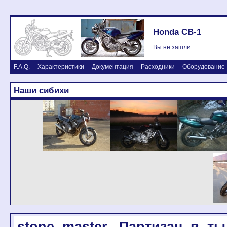
Honda CB-1
Вы не зашли.
F.A.Q.
Характеристики
Документация
Расходники
Оборудование
Наши сибихи