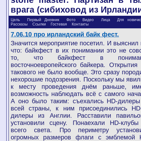
stone master. Партизан в ты
врага (сибиховод из Ирланди
Цель
Первый Дневник
Фото
Видео
Лица
Для новичков
Рассказы
Ссылки
Гостевая
Контакты
7.06.10 про ирландский байк фест.
Значится мероприятие посетил. И выяснил 
что: байкфест в их понимании это не сов
то, что байкфест в пониман
восточноевропейского байкера. Открытия 
такового не было вообще. Это сразу пород
нехорошие подозрения. Поскольку мы явил
к месту проведения днём раньше, им
возможность наблюдать всё с самого нача
А оно было таким: съехались HD-дилеры
всей страны, к ним присоединились HD
дилеры из Англии. Расставили павильо
установили сцену. Понаехали HD-клубы
всего света. Про периметру установ
огромных размеров флаги с эмблемой 