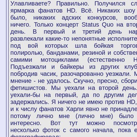
Улавливаете? Правильно. Получился сл
ярмарка фанатов HD. Всё. Никаких шоу
было, никаких адских конкурсов, воо
ничего. Только концерт Status Quo на вто
день. В первый и третий день на
развлекали какие-то непонятные исполните
под вой которых шла бойкая торго
полиролью, банданами, резиной и собстве
самими мотоциклами (естественно H
Подъезжали и байкеры из других клуб
побродив часик, разочарованно уезжали. 
мнение - не удалось. Скучно, пресно, сбор
фетишистов. Мы уехали на второй день
уехали-бы на первый, да по другим де
задержались. Я ничего не имею против HD,
и к числу фанатов Харли явно не принадле
потому лично мне (лично мне) было
интересно. Вот тут можно посмотр
несколько фоток с самого начала, пока 