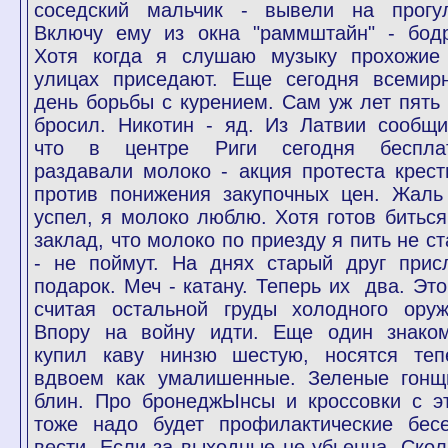
соседский мальчик - вывели на прогул
Включу ему из окна "раммштайн" - бодр
Хотя когда я слушаю музыку прохожие
улицах приседают. Еще сегодня всемир
день борьбы с курением. Сам уж лет пять 
бросил. Никотин - яд. Из Латвии сообщи
что в центре Риги сегодня беспла
раздавали молоко - акция протеста крест
против понижения закупочных цен. Жаль
успел, я молоко люблю. Хотя готов биться
заклад, что молоко по приезду я пить не ст
- не поймут. На днях старый друг прис
подарок. Меч - катану. Теперь их два. Это
считая остальной груды холодного оруж
Впору на войну идти. Еще один знако
купил каву нинзю шестую, носятся теп
вдвоем как умалишенные. Зеленые гонщ
блин. Про бронеджЫнсы и кроссовки с э
тоже надо будет профилактические бес
вести. Если за выходные не убьецца. Скол