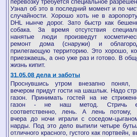
перевозку требуется специальное разрешен
Узнал об это в последний момент и по чис
случайности. Хорошо хоть не в аэропорту
DHL нынче дорог. Зато быстр как бешен
собака. За время отсутствия специал
нанятые люди произведут косметичес
ремонт дома (снаружи) и облагоро
прилегающую территорию. Это хорошо, ко
приезжаешь, а оно уже раз и готово. В общ
жизнь кипит.
31.05.08 дела и заботы
Проснувшись утром внезапно понял, 
вечером придут гости на шашлык. Надо стр
газон. Принимать гостей на не стрижен
газон - не наш метод. Стричь е
соответственно, лень. А лень потому, 
вчера до ночи играли с соседом-цыгано
нарды. Под это дело выпили четыре буты
отличного красного, густого как портвейн, 