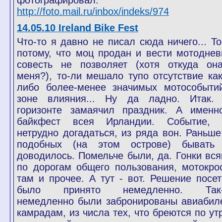
фотографировал:
http://foto.mail.ru/inbox/indeks/974
14.05.10 Ireland Bike Fest
Что-то я давно не писал сюда ничего... То
потому, что моц продан и вести мотоднев
совесть не позволяет (хотя откуда он
меня?), то-ли мешало тупо отсутствие как
либо более-менее значимых мотособыти
зоне влияния... Ну да ладно. Итак.
горизонте замаячил праздник. А именн
байкфест всея Ирландии. Событие, 
нетрудно догадаться, из ряда вон. Раньше
подобных (на этом острове) бывать
доводилось. Помельче были, да. Гонки вся
по дорогам общего пользования, мотокро
там и прочее. А тут - вот. Решение посет
было принято немедленно. Так
немедленно были забронированы авиабил
камрадам, из числа тех, что бреются по ут