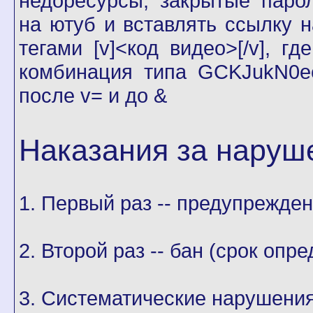
недоресурсы, закрытые паро
на ютуб и вставлять ссылку н
тегами [v]<код видео>[/v], г
комбинация типа GCKJukN0e
после v= и до &
Наказания за наруш
1. Первый раз -- предупрежде
2. Второй раз -- бан (срок оп
3. Систематические нарушения 