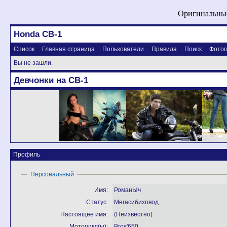
Оригинальные
Honda CB-1
Список
Главная страница
Пользователи
Правила
Поиск
Фотог
Вы не зашли.
Девчонки на CB-1
Профиль
Персональный
Имя:
РоманЫч
Статус:
Мегасибиховод
Настоящее имя:
(Неизвестно)
Мотоцикл(ы):
Bros'650