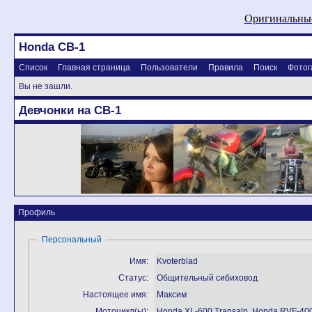
Оригинальные
Honda CB-1
Список
Главная страница
Пользователи
Правила
Поиск
Фотог
Вы не зашли.
Девчонки на CB-1
Профиль
Персональный
Имя:
Kvoterblad
Статус:
Общительный сибиховод
Настоящее имя:
Максим
Мотоцикл(ы):
Honda XL-600 Transalp, Honda RVF-40