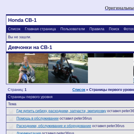
Оригинальные
Honda CB-1
Список
Главная страница
Пользователи
Правила
Поиск
Фотог
Вы не зашли.
Девчонки на CB-1
Страниц:
1
Список
» Страницы первого уровн
Страницы первого уровня
Тема
Где купить сибиху, расходники, запчасти, экипировку
оставил peter36
Помощь в обслуживании
оставил peter36rus
Расходники, обслуживание и оборудование
оставил peter36rus
Документация
оставил peter36rus