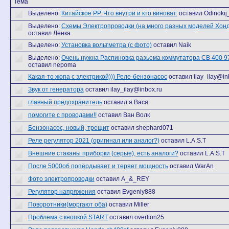
Тема
Выделено:
Китайское РР. Что внутри и кто виноват.
оставил Odinokij
Выделено:
Схемы Электропроводки (на много разных моделей Хонд
оставил Ленка
Выделено:
Установка вольтметра (с фото)
оставил Naik
Выделено:
Очень нужна Распиновка разьема коммутатора СВ 400 97
оставил nepoma
Какая-то жопа с электрикой))) Реле-бензонасос
оставил ilay_ilay@in
Звук от генератора
оставил ilay_ilay@inbox.ru
главный предохранитель
оставил я Вася
помогите с проводами!!
оставил Ван Волк
Бензонасос, новый, трещит
оставил shephard071
Реле регулятор 2021 (оригинал или аналог?)
оставил L.A.S.T
Внешние стаканы приборки (серые), есть аналоги?
оставил L.A.S.T
После 5000об попёрдывает и теряет мощность
оставил WarAn
Фото электропроводки
оставил A_&_REY
Регулятор напряжения
оставил Evgeniy888
Поворотники(моргают оба)
оставил Miller
Проблема с кнопкой START
оставил overlion25