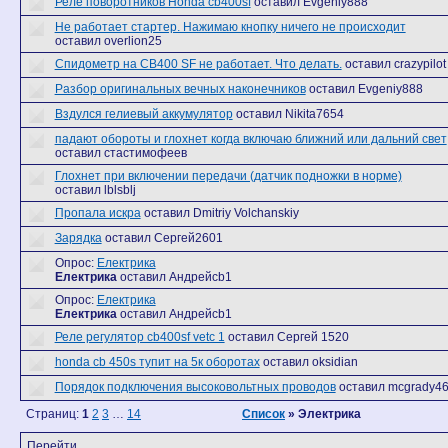
Реле поворотников Honda cb400sf
оставил Evgeniy888
Не работает стартер. Нажимаю кнопку ничего не происходит
оставил overlion25
Спидометр на CB400 SF не работает. Что делать.
оставил crazypilot
Разбор оригинальных вечных наконечников
оставил Evgeniy888
Вздулся гелиевый аккумулятор
оставил Nikita7654
падают обороты и глохнет когда включаю ближний или дальний свет
оставил стастимофеев
Глохнет при включении передачи (датчик подножки в норме)
оставил lblsblj
Пропала искра
оставил Dmitriy Volchanskiy
Зарядка
оставил Сергей2601
Опрос:
Електрика
Електрика
оставил Андрейcb1
Опрос:
Електрика
Електрика
оставил Андрейcb1
Реле регулятор cb400sf vetc 1
оставил Сергей 1520
honda cb 450s тупит на 5к оборотах
оставил oksidian
Порядок подключения высоковольтных проводов
оставил mcgrady4
Страниц:
1
2
3
…
14
Список
» Электрика
Перейти