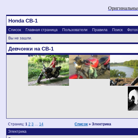
Оригинальные
Honda CB-1
Список
Главная страница
Пользователи
Правила
Поиск
Фотог
Вы не зашли.
Девчонки на CB-1
Страниц:
1
2
3
…
14
Список
» Электрика
Электрика