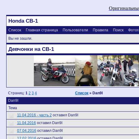
Оригинальные
Honda CB-1
Список
Главная страница
Пользователи
Правила
Поиск
Фотог
Вы не зашли.
Девчонки на CB-1
Страниц:
1
2
3
4
Список
» Dan9I
Dan9I
Тема
11.04.2016 - часть 2
оставил Dan9I
11.04.2016
оставил Dan9I
07.04.2016
оставил Dan9I
12.02.2016
оставил Dan9I