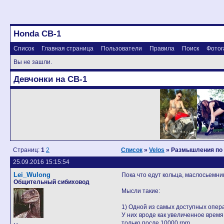
Honda CB-1
Список
Главная страница
Пользователи
Правила
Поиск
Фотог
Вы не зашли.
Девчонки на CB-1
Страниц:
1
2
Список
»
Velos
» Размышления по 
25.09.2016 15:15:54
Lei_Wulong
Пока что едут кольца, маслосьемни
Общительный сибиховод
Мысли такие:
1) Одной из самых доступных опе
У них вроде как увеличенное время
только после 10000 rpm.