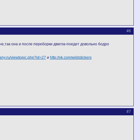
#6
мне,так она и после переборки двигла-поедет довольно бодро
pany.ru/viewtopic.php?id=27
и
http://vk.com/wildstickers
#7