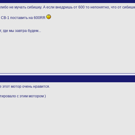
 либо не мучать сибишку. А если внедришь от 600 то непонятно, что от сибиш
ю CB-1 поставить на 600RR
, где мы завтра будем...
е этот мотор очень нравится.
ировало с этим мотором )