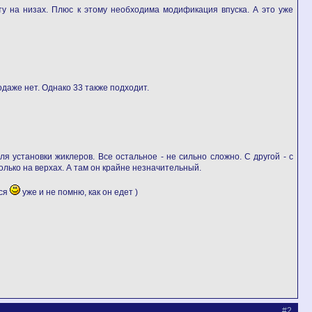
ту на низах. Плюс к этому необходима модификация впуска. А это уже
даже нет. Однако 33 также подходит.
 установки жиклеров. Все остальное - не сильно сложно. С другой - с
олько на верхах. А там он крайне незначительный.
ься
уже и не помню, как он едет )
#2