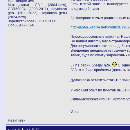
Настоящее имя:
Если в этой зоне не планируется
Мотоцикл(ы): СB-1 (2004-now),
следующий пункт.
CBR600F4i (2008-2011), Hayabusa
gen1 (2011-2023), Hayabusa gen3
(2024-now)
2) Наверное самым радикальным ме
Зарегистрирован: 23.09.2008
Сообщений: 246
http://japan.webike.net/products/190
Плоскодроссельные кейхины. Нашёл
Не нашёл никого у нас в стране/го
Для регулировки также понадобятся
Внедрение предполагает замену тро
Также, судя по опыту заграничных 
3) Из серии бреда: n2o.
С одной
ГАЗом сейчас проблемы (достать оч
Думаю пока оставить сток (105 жик
У кого был опыт по пунктам выше -
Отредактированно Lei_Wulong (25.
Velos
Неактивен
25.09.2016 22:10:05