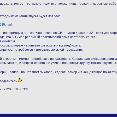
 держать мотор - то можно получить только лишь провал и неровную рабо
тодом изменения впуска будет вот это:
2689.html
 информацию, что вообще говоря на CB-1 нужен диаметр 32. Но их уже в про
роде, кто бы имел реальный практический опыт настройки сабжа.
 жиклеры...
ссов, которые непонятно где искать и кка подбирать.
гонщиков, потребуется изготовить впускной переходник.
 стороны - можно попробовать использовать Каналы для синхронизации для
ень сложно) и эффект от него, не убивая поршневую группу, можно ощутить т
леры + слипон на штатном выхлопе), сделать замер и в конце концов покатат
 поделитесь
09.2016 16:36:30)