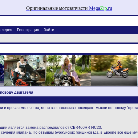
Оригинальные мотозапчасти
Mega
Zip
.ru
алерея
Регистрация
Зайти
поводу двигателя
ки и прочая мелочёвка, меня все навязчиво посещают мысли по-поводу "прокач
раций является замена распредвалов от CBR400RR NC23.
 сечения клапана. По отзывам буржуйских гонщиков (да, в Европе все ещё му