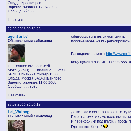
Откуда: Красноярск
Зарегистрирован: 17.04.2013
Сообщений: 659
Неактивен
27.09.2016 00:51:23
agent-anb7
офигеешь ты впрыск монтажить
Общительный сибиховод
плоские карбы-хз как регулировать
Расходники на моты
http://www.cb-
Кому нужен я звоните +7 903-556- 07
Настоящее имя: Алексей
Мотоцикл(ы): пианина фз-6-
был,ща пианина фыжер 1300
Откуда: Москва ВАО-Измайлово
Зарегистрирован: 11.06.2008
Сообщений: 8087
Неактивен
27.09.2016 21:06:19
Lei_Wulong
Да вот это и останавливает - отсут
Общительный сибиховод
Плюс к этому видимо надо иметь на
И переходники под впуск, и тросы г
Где это все брать?