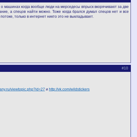
 о машинах когда вообще люди на мерседесы впрыск вкорячивают за две
ние, а спецов найти можно. Тоже когда брался думал спецов нет и все
 потоке, только в интернет никто это не выкладывает.
#10
pany.ru/viewtopic.php?id=27
и
http://vk.com/wildstickers