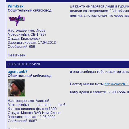
Wimkrsk
Да как-то не парятся люди и турб
Общительный сибиховод
недели со сверлением ГБЦ обычн
лентяи, а потом узнал что через кв
Настоящее имя: Игорь
Мотоцикл(ы): CB-1 (89)
Откуда: Красноярск
Зарегистрирован: 17.04.2013
Сообщений: 659
Неактивен
30.09.2016 01:24:20
agent-anb7
и они в сибиван тебе инжектор вот
Общительный сибиховод
Расходники на моты
http://www.cb-
Кому нужен я звоните +7 903-556- 07
Настоящее имя: Алексей
Мотоцикл(ы): пианина фз-6-
был,ща пианина фыжер 1300
Откуда: Москва ВАО-Измайлово
Зарегистрирован: 11.06.2008
Сообщений: 8087