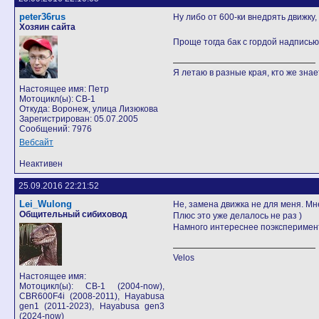
peter36rus
Ну либо от 600-ки внедрять движку,
Хозяин сайта
Проще тогда бак с гордой надпись
Я летаю в разные края, кто же знает
Настоящее имя: Петр
Мотоцикл(ы): CB-1
Откуда: Воронеж, улица Лизюкова
Зарегистрирован: 05.07.2005
Сообщений: 7976
Вебсайт
Неактивен
25.09.2016 22:21:52
Lei_Wulong
Не, замена движка не для меня. Мн
Общительный сибиховод
Плюс это уже делалось не раз )
Намного интереснее поэксперимент
Velos
Настоящее имя:
Мотоцикл(ы): СB-1 (2004-now),
CBR600F4i (2008-2011), Hayabusa
gen1 (2011-2023), Hayabusa gen3
(2024-now)