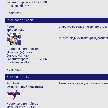
Зарегистрирован: 23.09.2008
Сообщений: 246
Неактивен
26.09.2016 14:00:57
flegg
ставь турбу, более читерного спос
Трек маньяк
Многие люди считают флуд разно
Настоящее имя: Павел
Мотоцикл(ы): Есть
Откуда: Мытищи
Зарегистрирован: 03.08.2006
Сообщений: 6675
Неактивен
26.09.2016 18:07:10
Wimkrsk
А монтаж впрыска даст слишком м
Общительный сибиховод
Настоящее имя: Игорь
Мотоцикл(ы): CB-1 (89)