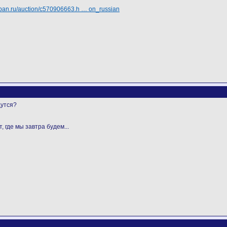
japan.ru/auction/c570906663.h … on_russian
цутся?
, где мы завтра будем...