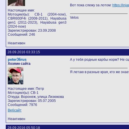
Вот пока слежу за лотом:
https://in
Настоящее имя:
Мотоцикл(ы): СB-1 (2004-now),
Velos
CBR600F4i (2008-2011), Hayabusa
gen1 (2011-2023), Hayabusa gen3
(2024-now)
Зарегистрирован: 23.09.2008
Сообщений: 246
Неактивен
28.09.2016 03:33:15
peter36rus
А у тебя родные карбы норм? Не с
Хозяин сайта
Я летаю в разные края, кто же знает
Настоящее имя: Петр
Мотоцикл(ы): CB-1
Откуда: Воронеж, улица Лизюкова
Зарегистрирован: 05.07.2005
Сообщений: 7976
Вебсайт
Неактивен
28.09.2016 05:50:18