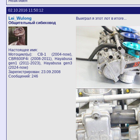
Неактивен
02.10.2016 11:50:12
Lei_Wulong
Выиграл я этот лот в итоге...
Общительный сибиховод
Настоящее имя:
Мотоцикл(ы): СB-1 (2004-now),
CBR600F4i (2008-2011), Hayabusa
gen1 (2011-2023), Hayabusa gen3
(2024-now)
Зарегистрирован: 23.09.2008
Сообщений: 246