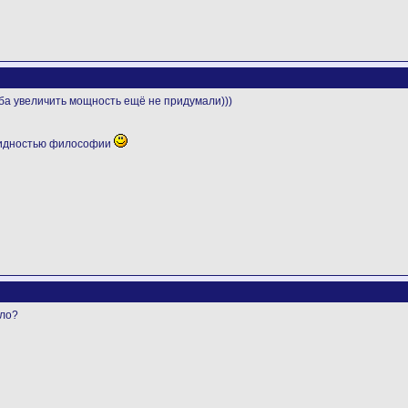
оба увеличить мощность ещё не придумали)))
видностью философии
ало?