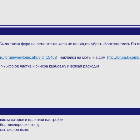
.Была такая фура на ремонте-ни хера не понял,как убрать богатую смесь.По 
1.ru/forum/viewtopic.php?id=15468
наклейки на моты и в дом
http://forum.k-com
-76[/color] чистка и синхра карбов,ну и всякая расходка.
свие мастеров и практики настройки.
бор жиклеров и стенд.
аза скорее всего.