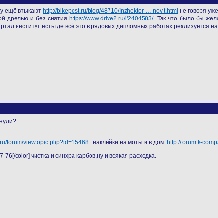
ину ещё втыкают
http://bikepost.ru/blog/48710/Inzhektor … novit.html
не говоря уже
ой дрелью и без снятия
https://www.drive2.ru/l/2404583/.
Так что было бы жела
артал институт есть где всё это в рядовых дипломных работах реализуется на
кнули?
1.ru/forum/viewtopic.php?id=15468
наклейки на моты и в дом
http://forum.k-com
-76[/color] чистка и синхра карбов,ну и всякая расходка.