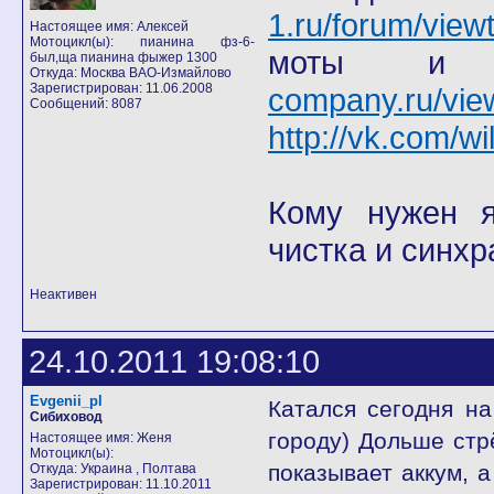
1.ru/forum/view
Настоящее имя: Алексей
Мотоцикл(ы): пианина фз-6-
моты
был,ща пианина фыжер 1300
Откуда: Москва ВАО-Измайлово
Зарегистрирован: 11.06.2008
company.ru/vie
Сообщений: 8087
http://vk.com/wi
Кому нужен я 
чистка и синхр
Неактивен
24.10.2011 19:08:10
Evgenii_pl
Катался сегодня на
Сибиховод
городу) Дольше стр
Настоящее имя: Женя
Мотоцикл(ы):
показывает аккум, а
Откуда: Украина , Полтава
Зарегистрирован: 11.10.2011