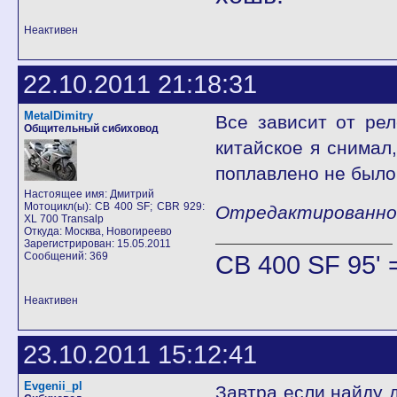
Неактивен
22.10.2011 21:18:31
MetalDimitry
Все зависит от рел
Общительный сибиховод
китайское я снимал,
поплавлено не было,
Настоящее имя: Дмитрий
Мотоцикл(ы): CB 400 SF; CBR 929:
Отредактированно Me
XL 700 Transalp
Откуда: Москва, Новогиреево
Зарегистрирован: 15.05.2011
Сообщений: 369
CB 400 SF 95' 
Неактивен
23.10.2011 15:12:41
Evgenii_pl
Завтра если найду 