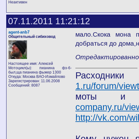
Неактивен
07.11.2011 11:21:12
agent-anb7
мало.Скока мона п
Общительный сибиховод
добраться до дома,н
Отредактированно a
Настоящее имя: Алексей
Мотоцикл(ы): пианина фз-6-
был,ща пианина фыжер 1300
Расход
Откуда: Москва ВАО-Измайлово
Зарегистрирован: 11.06.2008
1.ru/forum/view
Сообщений: 8087
моты
company.ru/vie
http://vk.com/wi
Кому нужен я 