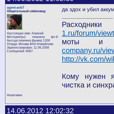
agent-anb7
да здох и убил акку
Общительный сибиховод
Расход
1.ru/forum/view
Настоящее имя: Алексей
Мотоцикл(ы): пианина фз-6-
моты
был,ща пианина фыжер 1300
Откуда: Москва ВАО-Измайлово
Зарегистрирован: 11.06.2008
company.ru/vie
Сообщений: 8087
http://vk.com/wi
Кому нужен я 
чистка и синхр
Неактивен
14.06.2012 12:02:32