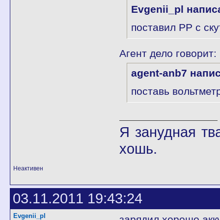
Evgenii_pl напис
поставил РР с ску
Агент дело говорит:
agent-anb7 напи
поставь вольтмет
Я занудная тв
хошь.
Неактивен
03.11.2011 19:43:24
Evgenii_pl
зарядил хорошо акк