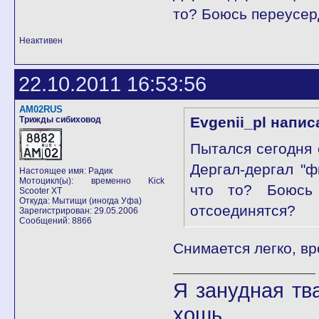
то? Боюсь переусер
Неактивен
22.10.2011 16:53:56
AM02RUS
Evgenii_pl напис
Трижды сибиховод
Пытался сегодня 
Дергал-дергал "ф
Настоящее имя: Радик
Мотоцикл(ы): временно Kick
что то? Боюсь 
Scooter XT
Откуда: Мытищи (иногда Уфа)
отсоединятся?
Зарегистрирован: 29.05.2006
Сообщений: 8866
Снимается легко, в
Я занудная тв
хошь.