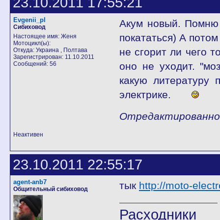
23.10.2011 17:55:21
Evgenii_pl
Акум новый. Помню 
Сибиховод
покататься) А потом
Настоящее имя: Женя
Мотоцикл(ы):
не сгорит ли чего т
Откуда: Украина , Полтава
Зарегистрирован: 11.10.2011
Сообщений: 56
оно не уходит. "мо
какую литературу 
электрике.
Отредактированно Ev
Неактивен
23.10.2011 22:55:17
agent-anb7
тык
http://moto-elect
Общительный сибиховод
Расход