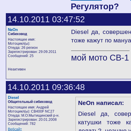
Регулятор?
14.10.2011 03:47:52
NeOn
Diesel да, совершен
Сибиховод
тоже кажут по мануа
Настоящее имя:
Мотоцикл(ы):
Откуда: 26 регион
Зарегистрирован: 29.09.2011
мой мото CB-1
Сообщений: 25
Неактивен
14.10.2011 09:36:48
Diesel
NeOn написал:
Общительный сибиховод
Настоящее имя: Андрей
Мотоцикл(ы): CB400F NC27
Diesel да, сове
Откуда: М.О.Мытищинский р-н.
Зарегистрирован: 20.01.2008
катушки тоже к
Сообщений: 782
Вебсайт
делать?..незнаю у