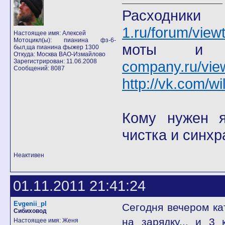
Расход
1.ru/forum/view
Настоящее имя: Алексей
Мотоцикл(ы): пианина фз-6-
моты
был,ща пианина фыжер 1300
Откуда: Москва ВАО-Измайлово
Зарегистрирован: 11.06.2008
company.ru/vie
Сообщений: 8087
http://vk.com/wi
Кому нужен я 
чистка и синхр
Неактивен
01.11.2011 21:41:24
Evgenii_pl
Сегодня вечером кат
Сибиховод
на зарядку... и 3
Настоящее имя: Женя