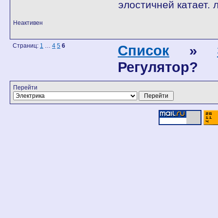
элостичней катает. 
Неактивен
Страниц:
1
…
4
5
6
Список
»
Регулятор?
Перейти