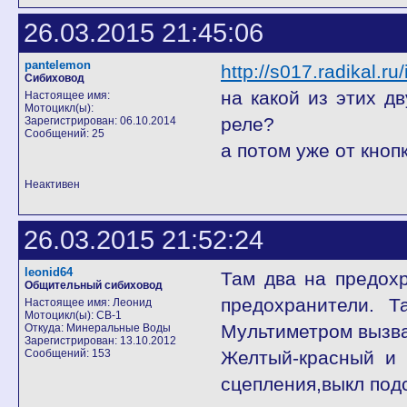
26.03.2015 21:45:06
pantelemon
http://s017.radikal.
Сибиховод
на какой из этих д
Настоящее имя:
Мотоцикл(ы):
реле?
Зарегистрирован: 06.10.2014
Сообщений: 25
а потом уже от кноп
Неактивен
26.03.2015 21:52:24
leonid64
Там два на предохр
Общительный сибиховод
предохранители. Т
Настоящее имя: Леонид
Мотоцикл(ы): СВ-1
Мультиметром вызва
Откуда: Минеральные Воды
Зарегистрирован: 13.10.2012
Сообщений: 153
Желтый-красный и 
сцепления,выкл подс