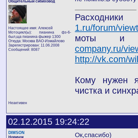
Общительный сибиховод
Расход
1.ru/forum/view
Настоящее имя: Алексей
Мотоцикл(ы): пианина фз-6-
моты
был,ща пианина фыжер 1300
Откуда: Москва ВАО-Измайлово
Зарегистрирован: 11.06.2008
company.ru/vie
Сообщений: 8087
http://vk.com/wi
Кому нужен я 
чистка и синхр
Неактивен
02.12.2015 19:24:22
DIMSON
Ок,спасибо)
Новичок