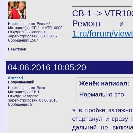
CB-1 -> VTR10
Ремонт и
Настоящее имя: Евгений
Мотоцикл(ы): CB-1 -> VTR1000F
1.ru/forum/vie
Откуда: МО, Люберцы
Зарегистрирован: 12.03.2007
Сообщений: 1567
Неактивен
04.06.2016 10:05:20
drozzzd
Женёк написал:
Вопрошающий
Настоящее имя: Вова
Мотоцикл(ы): Cb-1
Нормально это.
Откуда: Поварово
Зарегистрирован: 03.06.2016
Сообщений: 5
я в пробке затяжн
стартанул и сразу 
дальний не включа