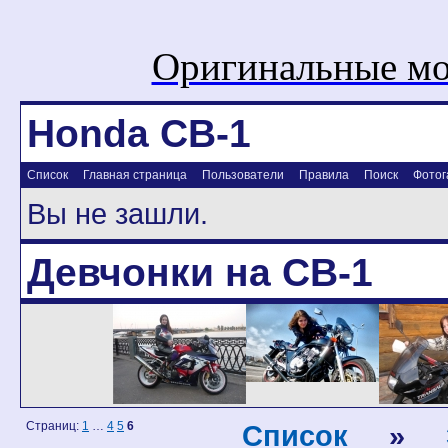
Оригинальные мо
Honda CB-1
Список
Главная страница
Пользователи
Правила
Поиск
Фотог
Вы не зашли.
Девчонки на CB-1
Страниц:
1
…
4
5
6
Список
»