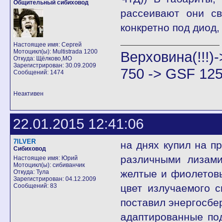
Общительный сибиховод
рассеивают они с
конкретно под диод,
Настоящее имя: Сергей
Мотоцикл(ы): Multistrada 1200
Верховина(!!!
Откуда: Щёлково,МО
Зарегистрирован: 30.09.2009
750 -> GSF 125
Сообщений: 1474
Неактивен
22.01.2015 12:41:06
7ILVER
на днях купил на п
Сибиховод
различными лизами
Настоящее имя: Юрий
Мотоцикл(ы): сибиванчик
желтые и фиолетовы
Откуда: Тула
Зарегистрирован: 04.12.2009
Сообщений: 83
цвет излучаемого с
поставил энергосбер
адаптированные под