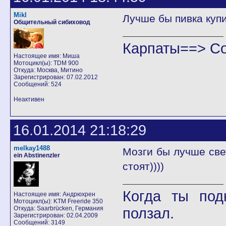
Mikl
Лучше бы пивка куп
Общительный сибиховод
Карпаты==> С
Настоящее имя: Миша
Мотоцикл(ы): TDM 900
Откуда: Москва, Митино
Зарегистрирован: 07.02.2012
Сообщений: 524
Неактивен
16.01.2014 21:18:29
melkay1488
Мозги бы лучше све
ein Abstinenzler
стоят))))
Когда ты под
Настоящее имя: Андрюхрен
Мотоцикл(ы): KTM Freeride 350
Откуда: Saarbrücken, Германия
ползал.
Зарегистрирован: 02.04.2009
Сообщений: 3149