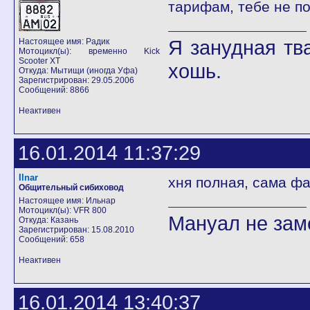
тарифам, тебе не по
Я занудная тв
Настоящее имя: Радик
Мотоцикл(ы): временно Kick
Scooter XT
хошь.
Откуда: Мытищи (иногда Уфа)
Зарегистрирован: 29.05.2006
Сообщений: 8866
Неактивен
16.01.2014 11:37:29
Ilnar
хня полная, сама фа
Общительный сибиховод
Настоящее имя: Ильнар
Мотоцикл(ы): VFR 800
Мануал не заме
Откуда: Казань
Зарегистрирован: 15.08.2010
Сообщений: 658
Неактивен
16.01.2014 13:40:37