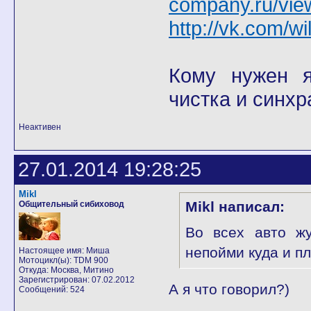
company.ru/vie
http://vk.com/wi
Кому нужен я 
чистка и синхр
Неактивен
27.01.2014 19:28:25
Mikl
Mikl написал:
Общительный сибиховод
Во всех авто жу
непойми куда и пл
Настоящее имя: Миша
Мотоцикл(ы): TDM 900
Откуда: Москва, Митино
Зарегистрирован: 07.02.2012
А я что говорил?)
Сообщений: 524