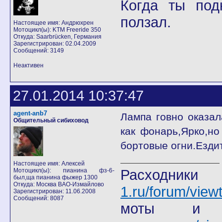
Когда ты под
ползал.
Настоящее имя: Андрюхрен
Мотоцикл(ы): KTM Freeride 350
Откуда: Saarbrücken, Германия
Зарегистрирован: 02.04.2009
Сообщений: 3149
Неактивен
27.01.2014 10:37:47
agent-anb7
Лампа говно оказал
Общительный сибиховод
как фонарь,Ярко,но
бортовые огни.Езди
Настоящее имя: Алексей
Расход
Мотоцикл(ы): пианина фз-6-
был,ща пианина фыжер 1300
Откуда: Москва ВАО-Измайлово
1.ru/forum/view
Зарегистрирован: 11.06.2008
Сообщений: 8087
моты