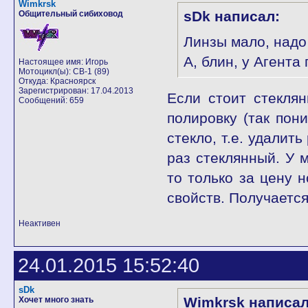
Wimkrsk
sDk написал:
Общительный сибиховод
Линзы мало, надо
А, блин, у Агента
Настоящее имя: Игорь
Мотоцикл(ы): CB-1 (89)
Откуда: Красноярск
Зарегистрирован: 17.04.2013
Если стоит стекля
Сообщений: 659
полировку (так пон
стекло, т.е. удалит
раз стеклянный. У 
то только за цену 
свойств. Получаетс
Неактивен
24.01.2015 15:52:40
sDk
Wimkrsk написал
Хочет много знать