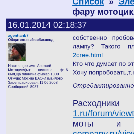
Список
»
Эле
фару мотоцик
16.01.2014 02:18:37
agent-anb7
собственно пробо
Общительный сибиховод
лампу? Такого 
2cree.html
Кто что думает по э
Настоящее имя: Алексей
Мотоцикл(ы): пианина фз-6-
Хочу попробовать,т.к
был,ща пианина фыжер 1300
Откуда: Москва ВАО-Измайлово
Зарегистрирован: 11.06.2008
Отредактированно a
Сообщений: 8087
Расход
1.ru/forum/view
моты
company.ru/vie