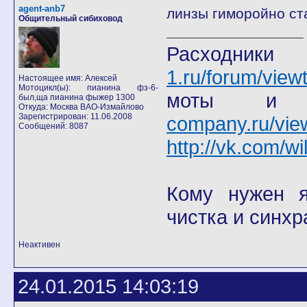
agent-anb7
линзы гиморойно ст
Общительный сибиховод
Расход
1.ru/forum/view
Настоящее имя: Алексей
Мотоцикл(ы): пианина фз-6-
моты
был,ща пианина фыжер 1300
Откуда: Москва ВАО-Измайлово
Зарегистрирован: 11.06.2008
company.ru/vie
Сообщений: 8087
http://vk.com/wi
Кому нужен я 
чистка и синхр
Неактивен
24.01.2015 14:03:19