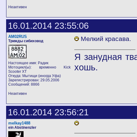
Неактивен
16.01.2014 23:55:06
AM02RUS
Мелкий красава.
Трижды сибиховод
Я занудная тв
Настоящее имя: Радик
хошь.
Мотоцикл(ы): временно Kick
Scooter XT
Откуда: Мытищи (иногда Уфа)
Зарегистрирован: 29.05.2006
Сообщений: 8866
Неактивен
16.01.2014 23:56:21
melkay1488
ein Abstinenzler