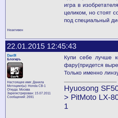
игра в изобретател
целиком, но стоят с
под специальный ди
Неактивен
22.01.2015 12:45:43
Dan9I
Купи себе лучше к
Блогиръ
фару(придется выре
Только именно линзу
Настоящее имя: Данила
Hyuosong SF50
Мотоцикл(ы): Honda CB-1
Откуда: Москва
Зарегистрирован: 15.07.2011
> PitMoto LX-8
Сообщений: 2691
1