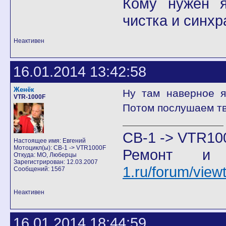
Кому нужен я 
чистка и синхр
Неактивен
16.01.2014 13:42:58
Женёк
Ну там наверное я
VTR-1000F
Потом послушаем тв
CB-1 -> VTR10
Настоящее имя: Евгений
Мотоцикл(ы): CB-1 -> VTR1000F
Ремонт и
Откуда: МО, Люберцы
Зарегистрирован: 12.03.2007
1.ru/forum/vie
Сообщений: 1567
Неактивен
16.01.2014 18:44:59