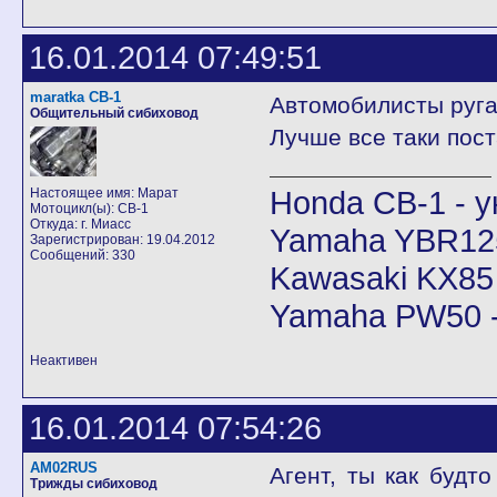
16.01.2014 07:49:51
maratka CB-1
Автомобилисты руга
Общительный сибиховод
Лучше все таки пост
Honda CB-1 - у
Настоящее имя: Марат
Мотоцикл(ы): CB-1
Откуда: г. Миасс
Yamaha YBR12
Зарегистрирован: 19.04.2012
Сообщений: 330
Kawasaki KX85
Yamaha PW50 -
Неактивен
16.01.2014 07:54:26
AM02RUS
Агент, ты как будт
Трижды сибиховод