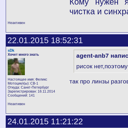
Кому нужен я 
чистка и синхр
Неактивен
22.01.2015 18:52:31
sDk
agent-anb7 напи
Хочет много знать
рисок нет,поэтом
Настоящее имя: Феликс
так про линзы разго
Мотоцикл(ы): CB-1
Откуда: Санкт-Петербург
Зарегистрирован: 16.11.2014
Сообщений: 141
Неактивен
24.01.2015 11:21:22