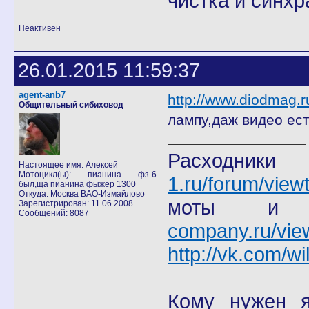
чистка и синхр
Неактивен
26.01.2015 11:59:37
agent-anb7
http://www.diodmag.
Общительный сибиховод
лампу,даж видео ес
Расход
Настоящее имя: Алексей
Мотоцикл(ы): пианина фз-6-
1.ru/forum/view
был,ща пианина фыжер 1300
Откуда: Москва ВАО-Измайлово
моты
Зарегистрирован: 11.06.2008
Сообщений: 8087
company.ru/vie
http://vk.com/wi
Кому нужен я 