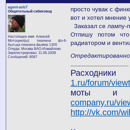
agent-anb7
просто чувак с финк
Общительный сибиховод
вот и хотел мнение 
Заказал се лампу-п
Отпишу потом что
Настоящее имя: Алексей
Мотоцикл(ы): пианина фз-6-
радиатором и венти
был,ща пианина фыжер 1300
Откуда: Москва ВАО-Измайлово
Зарегистрирован: 11.06.2008
Отредактированно a
Сообщений: 8087
Расход
1.ru/forum/view
моты
company.ru/vie
http://vk.com/wi