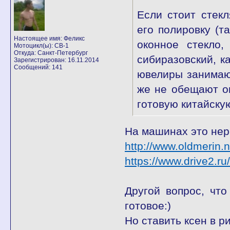
Если стоит стек
его полировку (т
Настоящее имя: Феликс
оконное стекло,
Мотоцикл(ы): CB-1
Откуда: Санкт-Петербург
сибиразовский, к
Зарегистрирован: 16.11.2014
Сообщений: 141
ювелиры занимают
же не обещают оп
готовую китайску
На машинах это нер
http://www.oldmerin.
https://www.drive2.r
Другой вопрос, чт
готовое:)
Но ставить ксен в р