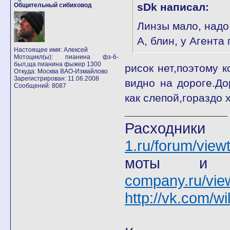
sDk написал:
Общительный сибиховод
Линзы мало, надо
А, блин, у Агента
Настоящее имя: Алексей
Мотоцикл(ы): пианина фз-6-
был,ща пианина фыжер 1300
рисок нет,поэтому 
Откуда: Москва ВАО-Измайлово
Зарегистрирован: 11.06.2008
видно на дороге.До
Сообщений: 8087
как слепой,гораздо 
Расход
1.ru/forum/view
моты
company.ru/vie
http://vk.com/wi