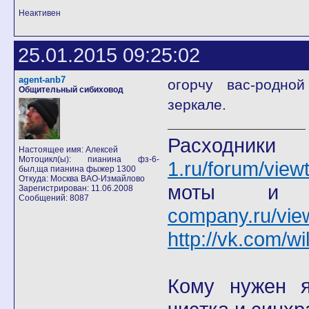
Неактивен
25.01.2015 09:25:02
agent-anb7
огорчу вас-родной
Общительный сибиховод
зеркале.
Расход
Настоящее имя: Алексей
Мотоцикл(ы): пианина фз-6-
1.ru/forum/view
был,ща пианина фыжер 1300
Откуда: Москва ВАО-Измайлово
моты
Зарегистрирован: 11.06.2008
Сообщений: 8087
company.ru/vie
http://vk.com/wi
Кому нужен я 