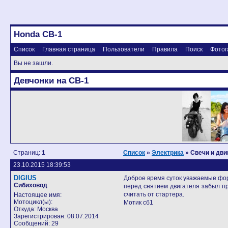
Honda CB-1
Список
Главная страница
Пользователи
Правила
Поиск
Фотог
Вы не зашли.
Девчонки на CB-1
Страниц:
1
Список
»
Электрика
» Свечи и дви
23.10.2015 18:39:53
DIGIUS
Доброе время суток уважаемые фор
Сибиховод
перед снятием двигателя забыл про
считать от стартера.
Настоящее имя:
Мотоцикл(ы):
Мотик сб1
Откуда: Москва
Зарегистрирован: 08.07.2014
Сообщений: 29