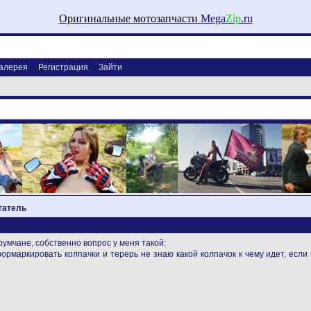
Оригинальные мотозапчасти
Mega
Zip
.ru
алерея
Регистрация
Зайти
гатель
умчане, собственно вопрос у меня такой:
рмаркировать колпачки и терерь не знаю какой колпачок к чему идет, если 