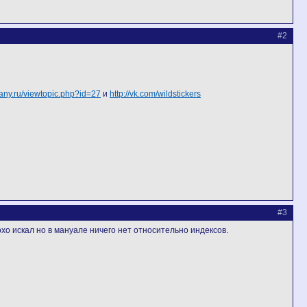
#2
pany.ru/viewtopic.php?id=27
и
http://vk.com/wildstickers
#3
лохо искал но в мануале ничего нет относительно индексов.