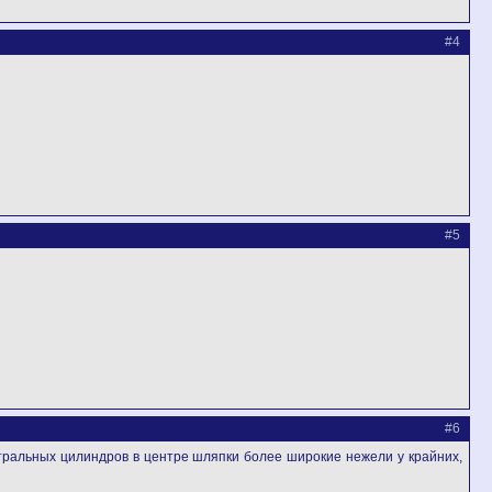
#4
#5
#6
тральных цилиндров в центре шляпки более широкие нежели у крайних,