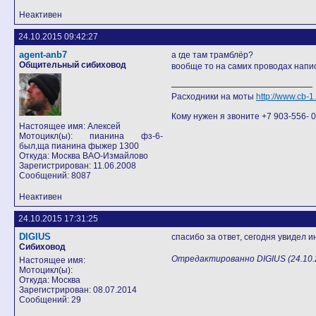
Неактивен
24.10.2015 09:42:27
agent-anb7
а где там трамблёр?
Общительный сибиховод
вообще то на самих проводах напи
Расходники на моты
http://www.cb-
Кому нужен я звоните +7 903-556- 07
Настоящее имя: Алексей
Мотоцикл(ы): пианина фз-6-
был,ща пианина фыжер 1300
Откуда: Москва ВАО-Измайлово
Зарегистрирован: 11.06.2008
Сообщений: 8087
Неактивен
24.10.2015 17:31:25
DIGIUS
спасибо за ответ, сегодня увидел и
Сибиховод
Отредактированно DIGIUS (24.10.2
Настоящее имя:
Мотоцикл(ы):
Откуда: Москва
Зарегистрирован: 08.07.2014
Сообщений: 29