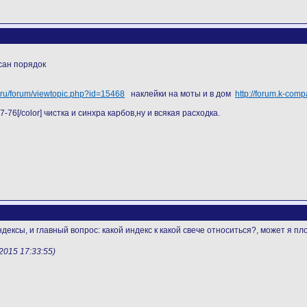
сан порядок
1.ru/forum/viewtopic.php?id=15468
наклейки на моты и в дом
http://forum.k-com
-76[/color] чистка и синхра карбов,ну и всякая расходка.
ндексы, и главный вопрос: какой индекс к какой свече относиться?, может я п
015 17:33:55)