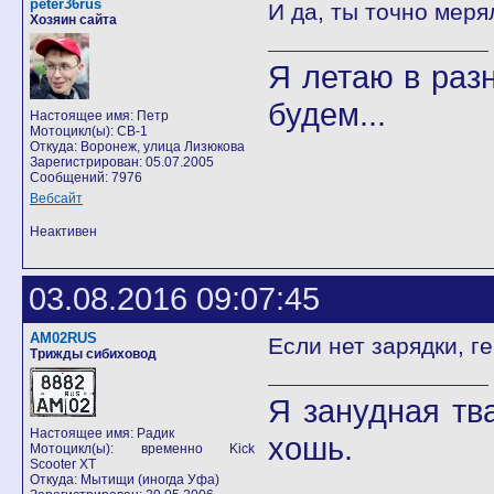
peter36rus
И да, ты точно мер
Хозяин сайта
Я летаю в разн
будем...
Настоящее имя: Петр
Мотоцикл(ы): CB-1
Откуда: Воронеж, улица Лизюкова
Зарегистрирован: 05.07.2005
Сообщений: 7976
Вебсайт
Неактивен
03.08.2016 09:07:45
AM02RUS
Если нет зарядки, г
Трижды сибиховод
Я занудная тв
Настоящее имя: Радик
хошь.
Мотоцикл(ы): временно Kick
Scooter XT
Откуда: Мытищи (иногда Уфа)