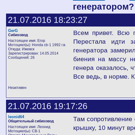
генератором?
21.07.2016 18:23:27
GerG
Всем привет. Всю 
Сибиховод
Перестала идти з
Настоящее имя: Егор
Мотоцикл(ы): Honda cb-1 1992 г.в.
генератора замерил
Откуда: Ижевск
Зарегистрирован: 14.05.2014
Сообщений: 26
биения на массу н
генера оказалось, ч
Все ведь, в норме. К
Неактивен
21.07.2016 19:17:26
leonid64
Там сопротивление 
Общительный сибиховод
крышку, 10 минут вр
Настоящее имя: Леонид
Мотоцикл(ы): СВ-1