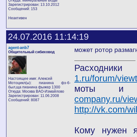
Откуда: Минеральные Воды
Зарегистрирован: 13.10.2012
Сообщений: 153
Неактивен
24.07.2016 11:14:19
agent-anb7
может ротор размаг
Общительный сибиховод
Расход
1.ru/forum/view
Настоящее имя: Алексей
Мотоцикл(ы): пианина фз-6-
моты
был,ща пианина фыжер 1300
Откуда: Москва ВАО-Измайлово
Зарегистрирован: 11.06.2008
company.ru/vie
Сообщений: 8087
http://vk.com/wi
Кому нужен я 