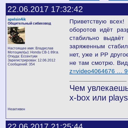
22.06.2017 17:32:42
apelsin4ik
Приветствую всех! 
Общительный сибиховод
оборотов идёт раз
стабильно выдаёт
заряженным стабиль
Настоящее имя: Владислав
Мотоцикл(ы): Honda CB-1 89г.в.
нет, уже и РР друго
Откуда: Ессентуки
Зарегистрирован: 12.06.2012
не там смотрю. Вид
Сообщений: 354
z=video4064676 … 
Чем увлекаешьс
x-box или play
Неактивен
22.06.2017 21:25:44