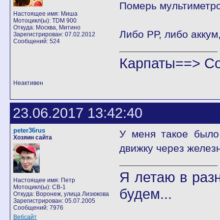
Померь мультиметро
Настоящее имя: Миша
Мотоцикл(ы): TDM 900
Откуда: Москва, Митино
Либо РР, либо аккум
Зарегистрирован: 07.02.2012
Сообщений: 524
Карпаты==> С
Неактивен
23.06.2017 13:42:40
peter36rus
У меня такое было
Хозяин сайта
движку через железн
Я летаю в разн
Настоящее имя: Петр
Мотоцикл(ы): CB-1
будем...
Откуда: Воронеж, улица Лизюкова
Зарегистрирован: 05.07.2005
Сообщений: 7976
Вебсайт