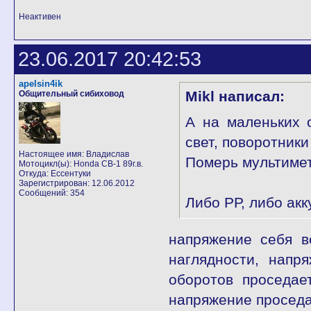
Неактивен
23.06.2017 20:42:53
apelsin4ik
Mikl написал:
Общительный сибиховод
А на маленьких о
свет, поворотники
Настоящее имя: Владислав
Померь мультимет
Мотоцикл(ы): Honda CB-1 89г.в.
Откуда: Ессентуки
Зарегистрирован: 12.06.2012
Сообщений: 354
Либо РР, либо акк
напряжение себя в
наглядности, напр
оборотов проседае
напряжение проседае