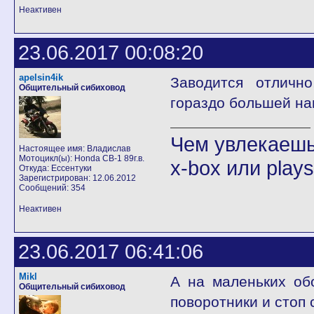
Неактивен
23.06.2017 00:08:20
apelsin4ik
Заводится отличн
Общительный сибиховод
гораздо большей наг
Чем увлекаешьс
Настоящее имя: Владислав
Мотоцикл(ы): Honda CB-1 89г.в.
x-box или play
Откуда: Ессентуки
Зарегистрирован: 12.06.2012
Сообщений: 354
Неактивен
23.06.2017 06:41:06
Mikl
А на маленьких обо
Общительный сибиховод
поворотники и стоп 