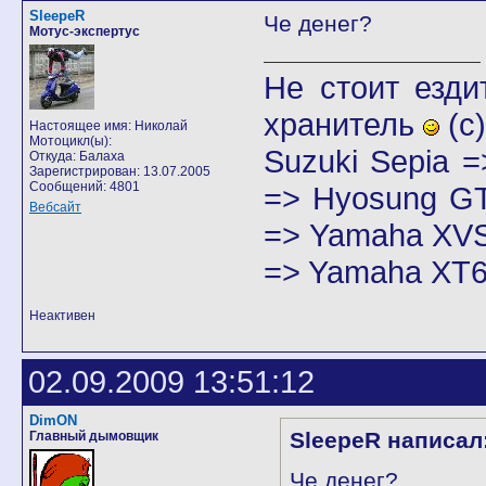
SleepeR
Че денег?
Мотус-экспертус
Не стоит езди
хранитель
(с)
Настоящее имя: Николай
Мотоцикл(ы):
Suzuki Sepia 
Откуда: Балаха
Зарегистрирован: 13.07.2005
Сообщений: 4801
=> Hyosung GT
Вебсайт
=> Yamaha XVS
=> Yamaha XT6
Неактивен
02.09.2009 13:51:12
DimON
SleepeR написал
Главный дымовщик
Че денег?