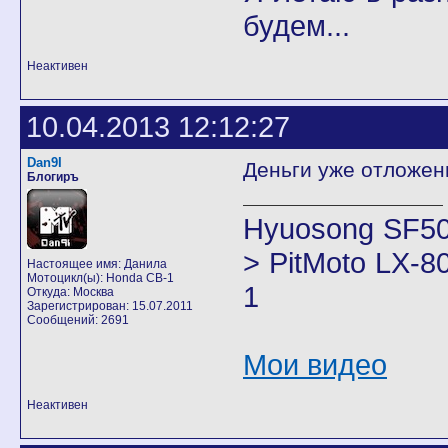
будем...
Неактивен
10.04.2013 12:12:27
Dan9I
Деньги уже отложен
Блогиръ
Hyuosong SF50
> PitMoto LX-8
Настоящее имя: Данила
Мотоцикл(ы): Honda CB-1
1
Откуда: Москва
Зарегистрирован: 15.07.2011
Сообщений: 2691
Мои видео
Неактивен