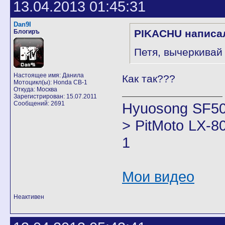
13.04.2013 01:45:31
Dan9I
PIKACHU написа
Блогиръ
Петя, вычеркивай
Настоящее имя: Данила
Как так???
Мотоцикл(ы): Honda CB-1
Откуда: Москва
Зарегистрирован: 15.07.2011
Сообщений: 2691
Hyuosong SF50
> PitMoto LX-8
1
Мои видео
Неактивен