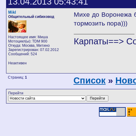
13.04.2013 05:43:41
Mikl
Михе до Воронежа б
Общительный сибиховод
тормозить пора)))
Настоящее имя: Миша
Карпаты==> С
Мотоцикл(ы): TDM 900
Откуда: Москва, Митино
Зарегистрирован: 07.02.2012
Сообщений: 524
Неактивен
Страниц:
1
Список
»
Ново
Перейти