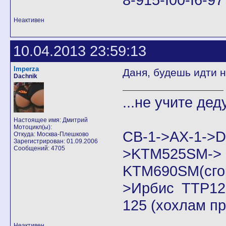
Неактивен
10.04.2013 23:59:13
Imperza
Даня, будешь идти н
Dachnik
...не учите дед
Настоящее имя: Дмитрий
Мотоцикл(ы):
CB-1->AX-1
Откуда: Москва-Плешково
Зарегистрирован: 01.09.2006
Сообщений: 4705
>KTM525SM->
KTM690SM(сго
>Ирбис ТТР125
125 (хохлам п
Неактивен