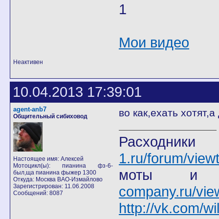
1
Мои видео
Неактивен
10.04.2013 17:39:01
agent-anb7
во как,ехать хотят,
Общительный сибиховод
Расход
1.ru/forum/view
Настоящее имя: Алексей
Мотоцикл(ы): пианина фз-6-
моты
был,ща пианина фыжер 1300
Откуда: Москва ВАО-Измайлово
Зарегистрирован: 11.06.2008
company.ru/vie
Сообщений: 8087
http://vk.com/wi