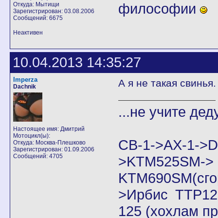
философии
Откуда: Мытищи
Зарегистрирован: 03.08.2006
Сообщений: 6675
Неактивен
10.04.2013 14:35:27
Imperza
А я не такая свинья
Dachnik
...не учите дед
Настоящее имя: Дмитрий
Мотоцикл(ы):
CB-1->AX-1
Откуда: Москва-Плешково
Зарегистрирован: 01.09.2006
Сообщений: 4705
>KTM525SM->
KTM690SM(сго
>Ирбис ТТР125
125 (хохлам п