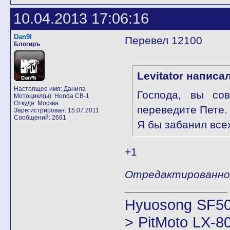
10.04.2013 17:06:16
Dan9I
Перевел 12100
Блогиръ
Levitator написал
Настоящее имя: Данила
Господа, вы со
Мотоцикл(ы): Honda CB-1
Откуда: Москва
переведите Пете.
Зарегистрирован: 15.07.2011
Сообщений: 2691
Я бы забанил всех
+1
Отредактированно D
Hyuosong SF50
> PitMoto LX-8