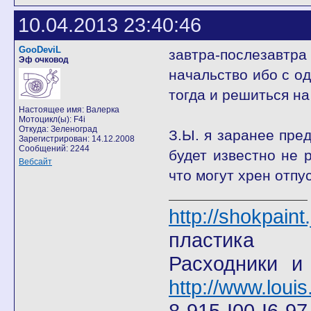
10.04.2013 23:40:46
GooDeviL
завтра-послезавт
Эф очковод
начальство ибо с од
тогда и решиться на 
Настоящее имя: Валерка
Мотоцикл(ы): F4i
Откуда: Зеленоград
З.Ы. я заранее пред
Зарегистрирован: 14.12.2008
Сообщений: 2244
будет известно не 
Вебсайт
что могут хрен отпу
http://shokpain
пластика
Расходники и
http://www.louis
8-915-I00-I6-9