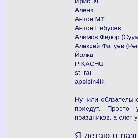
Ирисыч
Алена
Антон МТ
Антон Небусев
Алимов Федор (Суу
Алексей Фатуев (Рег
Йолка
PIKACHU
st_rat
apelsin4ik
Ну, или обязательн
приедут. Просто
праздников, а слет 
Я летаю в разн