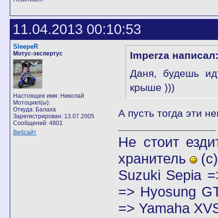
11.04.2013 00:10:53
SleepeR
Imperza написал
Мотус-экспертус
Даня, будешь ид
крыше )))
Настоящее имя: Николай
Мотоцикл(ы):
Откуда: Балаха
А пусть тогда эти не
Зарегистрирован: 13.07.2005
Сообщений: 4801
Вебсайт
Не стоит езди
хранитель
(с)
Suzuki Sepia 
=> Hyosung GT
=> Yamaha XVS