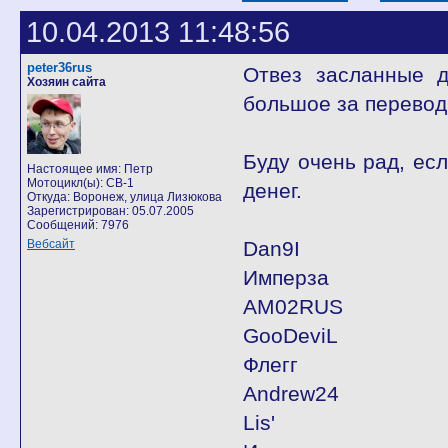
10.04.2013 11:48:56
peter36rus
Отвез засланные д
Хозяин сайта
большое за перевод
Буду очень рад, ес
Настоящее имя: Петр
Мотоцикл(ы): CB-1
денег.
Откуда: Воронеж, улица Лизюкова
Зарегистрирован: 05.07.2005
Сообщений: 7976
Вебсайт
Dan9I
Имперза
AM02RUS
GooDeviL
Флегг
Andrew24
Lis'