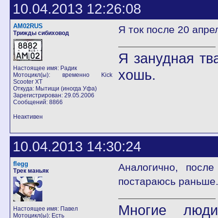
10.04.2013 12:26:08
AM02RUS
Я ток после 20 апрел
Трижды сибиховод
Я занудная тв
Настоящее имя: Радик
хошь.
Мотоцикл(ы): временно Kick
Scooter XT
Откуда: Мытищи (иногда Уфа)
Зарегистрирован: 29.05.2006
Сообщений: 8866
Неактивен
10.04.2013 14:30:24
flegg
Аналогично, после
Трек маньяк
постараюсь раньше
Многие люди
Настоящее имя: Павел
Мотоцикл(ы): Есть