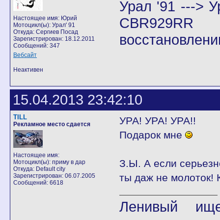
Урал '91 ---> У
Настоящее имя: Юрий
CBR929RR
Мотоцикл(ы): Урал' 91
Откуда: Сергиев Посад
восстановлени
Зарегистрирован: 18.12.2011
Сообщений: 347
Вебсайт
Неактивен
15.04.2013 23:42:10
TILL
УРА! УРА! УРА!!
Рекламное место сдается
Подарок мне
Настоящее имя:
З.Ы. А если серьез
Мотоцикл(ы): приму в дар
Откуда: Default city
ты даж не молоток!
Зарегистрирован: 06.07.2005
Сообщений: 6618
Ленивый ище