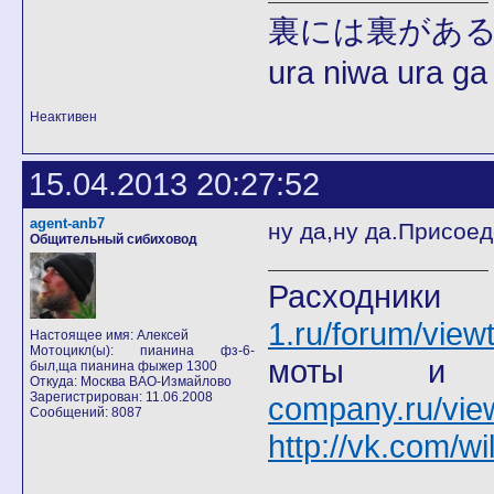
裏には裏があ
ura niwa ura ga
Неактивен
15.04.2013 20:27:52
agent-anb7
ну да,ну да.Присое
Общительный сибиховод
Расход
1.ru/forum/view
Настоящее имя: Алексей
Мотоцикл(ы): пианина фз-6-
моты
был,ща пианина фыжер 1300
Откуда: Москва ВАО-Измайлово
Зарегистрирован: 11.06.2008
company.ru/vie
Сообщений: 8087
http://vk.com/wi