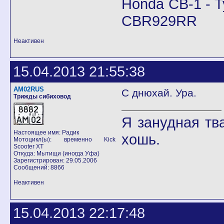
Honda CB-1 - T
CBR929RR
Неактивен
15.04.2013 21:55:38
AM02RUS
С днюхай. Ура.
Трижды сибиховод
Я занудная тв
Настоящее имя: Радик
хошь.
Мотоцикл(ы): временно Kick
Scooter XT
Откуда: Мытищи (иногда Уфа)
Зарегистрирован: 29.05.2006
Сообщений: 8866
Неактивен
15.04.2013 22:17:48