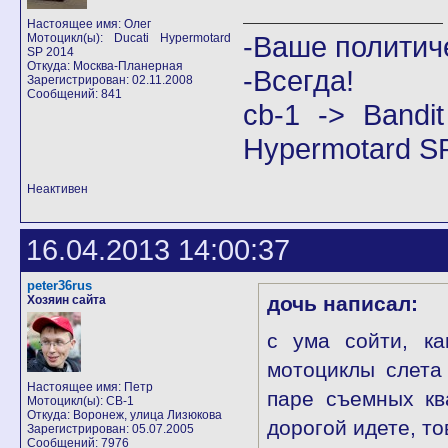
Настоящее имя: Олег
-Ваше политич
Мотоцикл(ы): Ducati Hypermotard
SP 2014
Откуда: Москва-Планерная
-Всегда!
Зарегистрирован: 02.11.2008
Сообщений: 841
cb-1 -> Band
Hypermotard S
Неактивен
16.04.2013 14:00:37
peter36rus
дочь написал:
Хозяин сайта
с ума сойти, ка
мотоциклы слета
Настоящее имя: Петр
паре съемных к
Мотоцикл(ы): CB-1
Откуда: Воронеж, улица Лизюкова
дорогой идете, то
Зарегистрирован: 05.07.2005
Сообщений: 7976