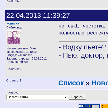
Неактивен
22.04.2013 11:39:27
maxman
не св-1, честотка
Сибиховод
полностью, респект
- Водку пьете?
Настоящее имя: Макс
Мотоцикл(ы): Cb400sf
- Пью, доктор, 
Откуда: Ульяновск
Зарегистрирован: 29.08.2012
Сообщений: 99
Неактивен
Страниц:
1
Список
»
Ново
Перейти