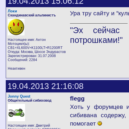
19.04.2013 15:06:12
Локи
Ура тру сайту и "к
Скандинавский альпинистъ
"Эх сейчас 
потрошками!"
Настоящее имя: Антон
Мотоцикл(ы):
CB1>XL600V>K1100LT>R1200RT
Откуда: Москва, Шоссе Эндурастов
Зарегистрирован: 31.07.2008
Сообщений: 2284
Неактивен
19.04.2013 21:16:08
Jonny Quest
flegg
Общительный сибиховод
Хоть у форумцев и
сибивана содержу,
помогает
Настоящее имя: Дмитрий