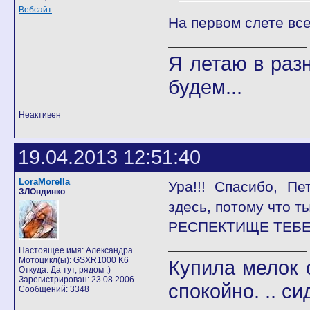
Вебсайт
На первом слете вс
Я летаю в разн
будем...
Неактивен
19.04.2013 12:51:40
LoraMorella
Ура!!! Спасибо, П
ЗЛОндинко
здесь, потому что т
РЕСПЕКТИЩЕ ТЕБЕ!
Настоящее имя: Александра
Мотоцикл(ы): GSXR1000 K6
Купила мелок о
Откуда: Да тут, рядом ;)
Зарегистрирован: 23.08.2006
спокойно. .. си
Сообщений: 3348