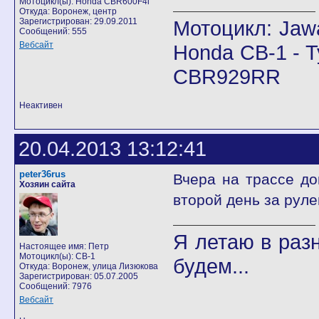
Мотоцикл(ы): Honda CBR600F4i
Откуда: Воронеж, центр
Зарегистрирован: 29.09.2011
Мотоцикл: Jawa
Сообщений: 555
Вебсайт
Honda CB-1 - T
CBR929RR
Неактивен
20.04.2013 13:12:41
peter36rus
Вчера на трассе до
Хозяин сайта
второй день за рул
Я летаю в разн
Настоящее имя: Петр
Мотоцикл(ы): CB-1
будем...
Откуда: Воронеж, улица Лизюкова
Зарегистрирован: 05.07.2005
Сообщений: 7976
Вебсайт