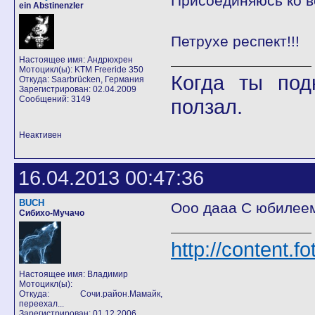
Присоединяюсь ко в
ein Abstinenzler
Петрухе респект!!!
Настоящее имя: Андрюхрен
Мотоцикл(ы): KTM Freeride 350
Когда ты под
Откуда: Saarbrücken, Германия
Зарегистрирован: 02.04.2009
Сообщений: 3149
ползал.
Неактивен
16.04.2013 00:47:36
BUCH
Ооо дааа С юбилее
Сибихо-Мучачо
http://content.f
Настоящее имя: Владимир
Мотоцикл(ы):
Откуда: Сочи.район.Мамайк,
переехал...
Зарегистрирован: 01.12.2006