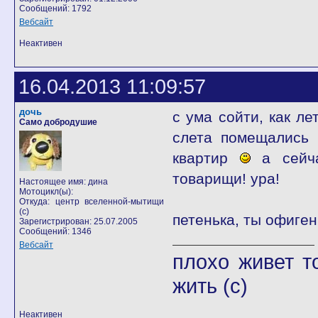
Сообщений: 1792
Вебсайт
Неактивен
16.04.2013 11:09:57
дочь
с ума сойти, как л
Само добродушие
слета помещались 
квартир
а сейча
товарищи! ура!
Настоящее имя: дина
Мотоцикл(ы):
Откуда: центр вселенной-мытищи
(с)
петенька, ты офиге
Зарегистрирован: 25.07.2005
Сообщений: 1346
Вебсайт
плохо живет т
жить (с)
Неактивен