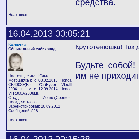
средства.
Неактивен
16.04.2013 00:05:21
Колючка
Крутотенюшка! Так 
Общительный сибиховод
Будьте собой
им не приходит
Настоящее имя: Юлька
Мотоцикл(ы): с 03.02.2013 Honda
CB400SF(Bol D'Or)Hyper VtecIII
2006 г.в. --> с 12.09.2014 Honda
VFR800A 2008г.в.
Откуда: Москва,Сергиев-
Посад,Хотьково
Зарегистрирован: 26.09.2012
Сообщений: 558
Неактивен
16.04.2013 00:15:28