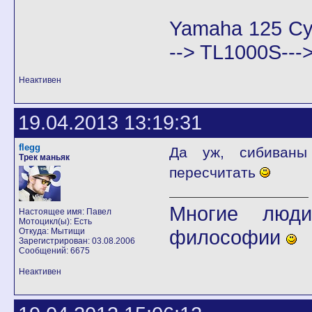
Yamaha 125 Cy
--> TL1000S--
Неактивен
19.04.2013 13:19:31
flegg
Да уж, сибиваны
Трек маньяк
пересчитать
Многие люди
Настоящее имя: Павел
Мотоцикл(ы): Есть
философии
Откуда: Мытищи
Зарегистрирован: 03.08.2006
Сообщений: 6675
Неактивен