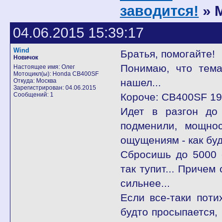
заводится!
» М
04.06.2015 15:39:17
Wind
Братья, помогайте!
Новичок
Понимаю, что тема
Настоящее имя: Олег
Мотоцикл(ы): Honda CB400SF
нашел...
Откуда: Москва
Зарегистрирован: 04.06.2015
Сообщений: 1
Короче: CB400SF 19
Идет в разгон до 
подменили, мощнос
ощущениям - как будт
Сбросишь до 5000 о
так тупит... Причем
сильнее...
Если все-таки поти
будто просыпается, 