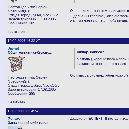
Настоящее имя: Сергей
Определял по качетву спаивания ро
Мотоцикл(ы):
Откуда: город Дубна, Моск.Обл.
Давно бы треснул , как я его толь
Зарегистрирован: 17.08.2005
А кроме дедовского способа ничего
Сообщений: 285
Неактивен
10.02.2006 16:32:27
Jawist
VikingS написал:
Общительный сибиховод
Молодец, хорошо получилось. 
Наклеки можно заново заказать.
Отлично , а рисунок любой можно ?
Настоящее имя: Сергей
Мотоцикл(ы):
Откуда: город Дубна, Моск.Обл.
Зарегистрирован: 17.08.2005
Сообщений: 285
Неактивен
10.02.2006 21:45:41
Xenaro
Джависту РЕСПЕКТ!!!!! Без долгих 
Заполярный сибиховод