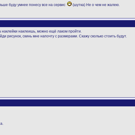
льше буду умнее понесу все на сервис
(шутка) Не о чем не жалею.
а наклейки наклеишь, можно ещё лаком пройти.
ди рисунок, скинь мне напочту с размерами. Скажу сколько стоить будут.
а.