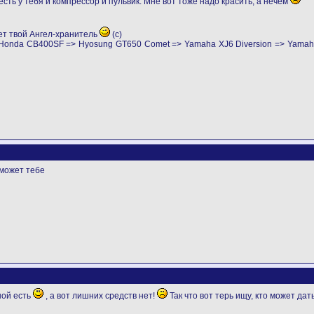
сть у тебя и компрессор и пульвик. Мне вот тоже надо красить, а нечем
ет твой Ангел-хранитель
(с)
> Honda CB400SF => Hyosung GT650 Comet => Yamaha XJ6 Diversion => Yama
может тебе
шой есть
, а вот лишних средств нет!
Так что вот терь ищу, кто может дат