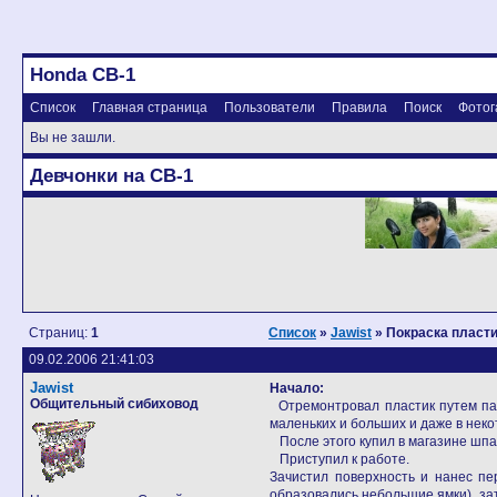
Honda CB-1
Список
Главная страница
Пользователи
Правила
Поиск
Фотог
Вы не зашли.
Девчонки на CB-1
Страниц:
1
Список
»
Jawist
» Покраска пласт
09.02.2006 21:41:03
Jawist
Начало:
Общительный сибиховод
Отремонтровал пластик путем пайк
маленьких и больших и даже в нек
После этого купил в магазине шпак
Приступил к работе.
Зачистил поверхность и нанес пе
образовались небольшие ямки), за