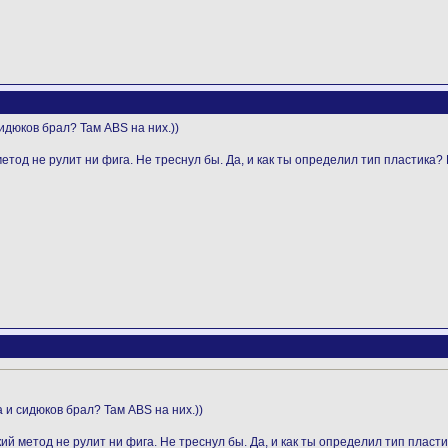
идюков брал? Там ABS на них.))
метод не рулит ни фига. Не треснул бы. Да, и как ты определил тип пластик
 и сидюков брал? Там ABS на них.))
кий метод не рулит ни фига. Не треснул бы. Да, и как ты определил тип плас