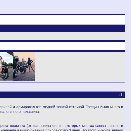
#1
припой и армировал все медной тонкой сеточкой. Трещин было много и
налогичного паластика.
рева пластика (от паяльника его в некоторых местах слегка повело и
левания и вышкуривания длился около 3 дней , до этого никогда ничего