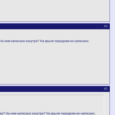
#4
а? На нем написано изнутри? На крыле переднем не написано.
#5
тика? На нем написано изнутри? На крыле переднем не написано.