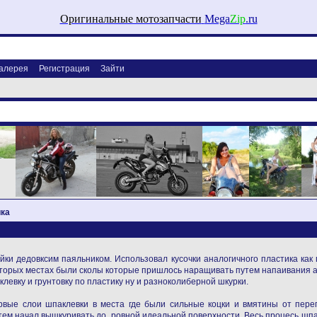
Оригинальные мотозапчасти
Mega
Zip
.ru
алерея
Регистрация
Зайти
ика
и дедовксим паяльником. Использовал кусочки аналогичного пластика как 
оторых местах были сколы которые пришлось наращивать путем напаивания а
левку и грунтовку по пластику ну и разноколиберной шкурки.
рвые слои шпаклевки в места где были сильные коцки и вмятины от перег
тем начал вышкуривать до ровной идеальной поверхности. Весь процесь шпак