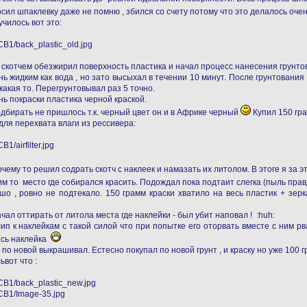
ил шпаклевку даже не помню , збился со счету потому что это делалось очен
чилось вот это:
скотчем обезжирил поверхность пластика и начал процесс нанесения грунтов
ь жидким как вода , но зато высыхал в течении 10 минут. После грунтовани
 какая то. Перегрунтовывал раз 5 точно.
 покраски пластика черной краской.
подбирать не пришлось т.к. черный цвет он и в Африке черный
Купил 150 гра
ля перехвата влаги из рессивера:
очему то решил содрать скотч с наклеек и намазать их литолом. В этоге я за
им то место где собирался красить. Подождал пока подтаит слегка (пыль пра
о , ровно не подтекало. 150 грамм краски хватило на весь пластик + зер
чал оттирать от литола места где наклейки - был убит наповал ! :huh:
п к наклейкам с такой силой что при попытке его оторвать вместе с ним рв
ась наклейка
по новой выкрашивал. Естесно покупал по новой грунт , и краску но уже 100 г
вот что :