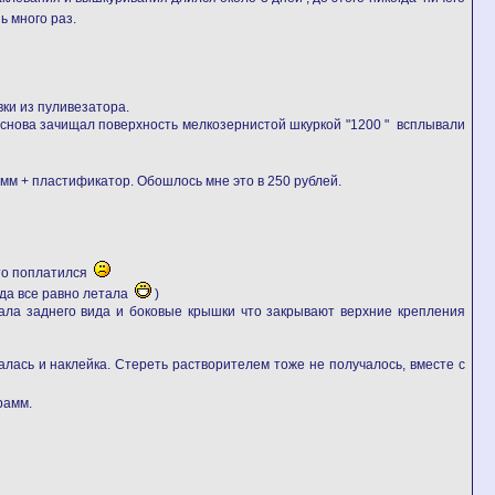
ь много раз.
ки из пуливезатора.
я снова зачищал поверхность мелкозернистой шкуркой "1200 " всплывали
мм + пластификатор. Обошлось мне это в 250 рублей.
 это поплатился
вда все равно летала
)
кала заднего вида и боковые крышки что закрывают верхние крепления
алась и наклейка. Стереть растворителем тоже не получалось, вместе с
рамм.