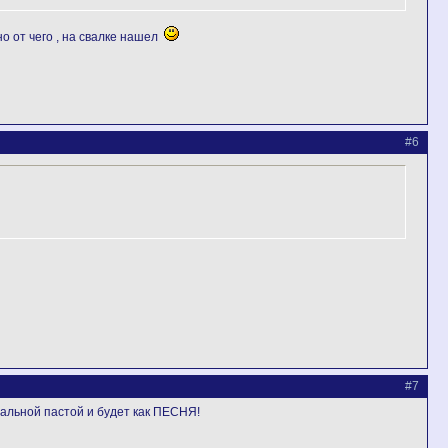
о от чего , на свалке нашел
#6
#7
овальной пастой и будет как ПЕСНЯ!