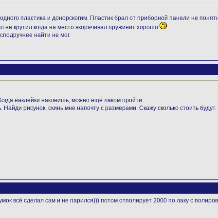
дного пластика и донорскогим. Пластик брал от приборной панели не понятн
ко не крутил когда на место вкорячивал пружинит хорошо
 сподручнее найти не мог.
Когда наклейки наклеишь, можно ещё лаком пройти.
 Найди рисунок, скинь мне напочту с размерами. Скажу сколько стоить будут.
думок всё сделал сам и не парился))) потом отполирует 2000 по лаку с полир