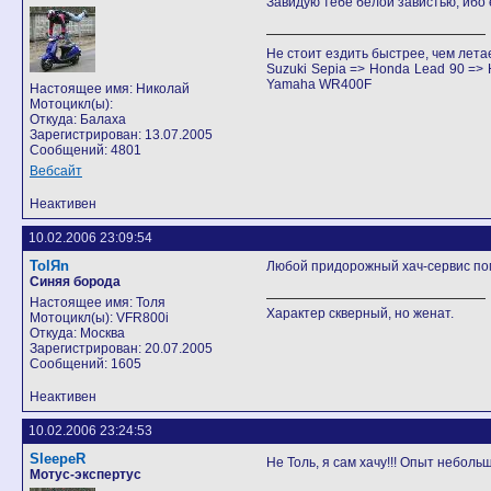
Завидую тебе белой завистью, ибо е
Не стоит ездить быстрее, чем лета
Suzuki Sepia => Honda Lead 90 =
Yamaha WR400F
Настоящее имя: Николай
Мотоцикл(ы):
Откуда: Балаха
Зарегистрирован: 13.07.2005
Сообщений: 4801
Вебсайт
Неактивен
10.02.2006 23:09:54
TolЯn
Любой придорожный хач-сервис по
Cиняя борода
Настоящее имя: Толя
Характер скверный, но женат.
Мотоцикл(ы): VFR800i
Откуда: Москва
Зарегистрирован: 20.07.2005
Сообщений: 1605
Неактивен
10.02.2006 23:24:53
SleepeR
Не Толь, я сам хачу!!! Опыт неболь
Мотус-экспертус