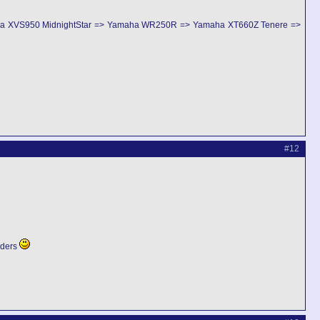
ha XVS950 MidnightStar => Yamaha WR250R => Yamaha XT660Z Tenere =>
#12
enders