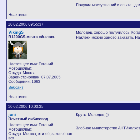
Получил массу знаний и опыта , да
Неактивен
10.02.2006 09:55:37
VikingS
Молодец, хорошо получилось. Когд
R1200GS-мечта сбылась
Наклеки можно заново заказать. Най
Настоящее имя: Евгений
Мотоцикл(ы):
Откуда: Москва
Зарегистрирован: 07.07.2005
Сообщений: 1663
Вебсайт
Неактивен
10.02.2006 10:03:35
joni
Круто. Молодец. ))
Почетный сибиховод
Настоящее имя: Евгений
Злобное министерство АНТИколхоз
Мотоцикл(ы):
Откуда: Москва, ети её, закопчёная
вся