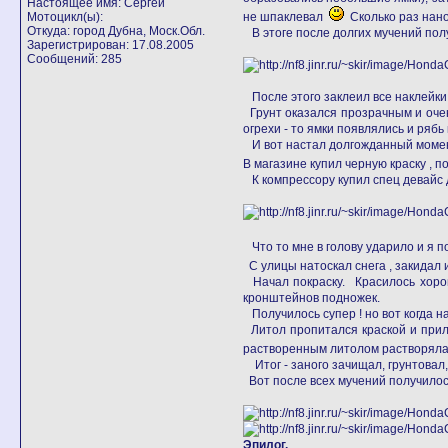
Настоящее имя: Сергей
Мотоцикл(ы):
не шпаклевал
Сколько раз нанос
Откуда: город Дубна, Моск.Обл.
В этоге после долгих мучений полу
Зарегистрирован: 17.08.2005
Сообщений: 285
После этого заклеил все наклейки 
Грунт оказался прозрачным и очен
огрехи - то ямки появлялись и рябь
И вот настал долгожданный момень
В магазине купил черную краску , 
К компрессору купил спец девайс д
Что то мне в голову ударило и я п
С улицы натоскал снега , закидал 
Начал покраску. Красилось хорош
кронштейнов подножек.
Получилось супер ! но вот когда на
Литол пропитался краской и прили
растворенным литолом растворял
Итог - заного зачищал, грунтовал, 
Вот после всех мучений получилось
Эпилог.