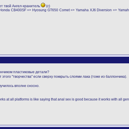
ет твой Ангел-хранитель
(с)
> Honda CB400SF => Hyosung GT650 Comet => Yamaha XJ6 Diversion => Yama
ончиком пластиковые детали?
 этого "творчества" если сверху поккрыть слоями лака (тоже из баллончика).
лучилось вполне сносно.
rks at all platforms is like saying that anal sex is good because it works with all g