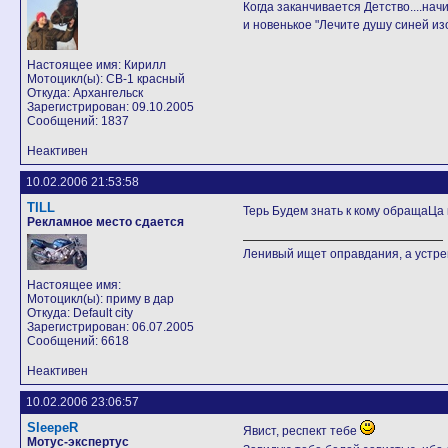
Когда заканчивается Детство....начи
и новенькое "Лечите душу синей из
Настоящее имя: Кирилл
Мотоцикл(ы): СВ-1 красный
Откуда: Архангельск
Зарегистрирован: 09.10.2005
Сообщений: 1837
Неактивен
10.02.2006 21:53:58
TILL
Терь Будем знать к кому обращаЦа
Рекламное место сдается
Ленивый ищет оправдания, а устр
Настоящее имя:
Мотоцикл(ы): приму в дар
Откуда: Default city
Зарегистрирован: 06.07.2005
Сообщений: 6618
Неактивен
10.02.2006 23:06:57
SleepeR
Явист, респект тебе
Мотус-экспертус