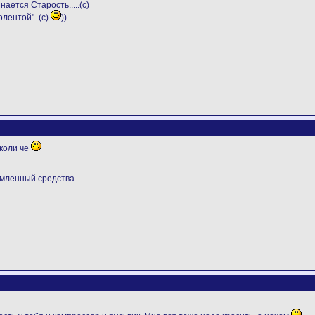
нается Старость.....(с)
олентой" (с)
))
 коли че
емленный средства.