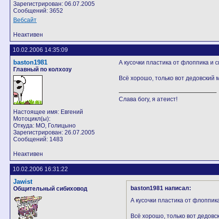
Зарегистрирован: 06.07.2005
Сообщений: 3652
Вебсайт
Неактивен
10.02.2006 14:35:09
baston1981
А кусочки пластика от флоппика и с
Главный по колхозу
Всё хорошо, только вот дедовский 
Слава богу, я атеист!
Настоящее имя: Евгений
Мотоцикл(ы):
Откуда: МО, Голицыно
Зарегистрирован: 26.07.2005
Сообщений: 1483
Неактивен
10.02.2006 16:31:22
Jawist
baston1981 написал:
Общительный сибиховод
А кусочки пластика от флоппика
Всё хорошо, только вот дедовс