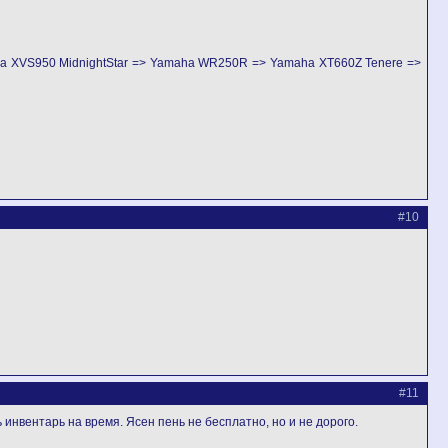
ha XVS950 MidnightStar => Yamaha WR250R => Yamaha XT660Z Tenere =>
#10
#11
ь инвентарь на время. Ясен пень не бесплатно, но и не дорого.