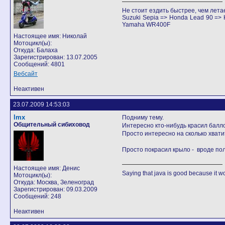
Не стоит ездить быстрее, чем лета
Suzuki Sepia => Honda Lead 90 =
Yamaha WR400F
Настоящее имя: Николай
Мотоцикл(ы):
Откуда: Балаха
Зарегистрирован: 13.07.2005
Сообщений: 4801
Вебсайт
Неактивен
23.07.2009 14:53:03
lmx
Подниму тему.
Общительный сибиховод
Интересно кто-нибудь красил балл
Просто интересно на сколько хватит
Просто покрасил крыло - вроде по
Настоящее имя: Денис
Saying that java is good because it wo
Мотоцикл(ы):
Откуда: Москва, Зеленоград
Зарегистрирован: 09.03.2009
Сообщений: 248
Неактивен