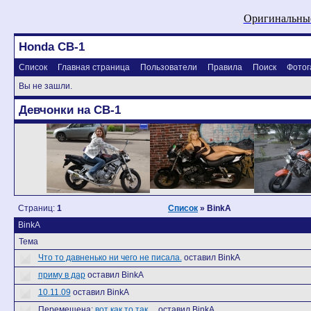
Оригинальные
Honda CB-1
Список
Главная страница
Пользователи
Правила
Поиск
Фотог
Вы не зашли.
Девчонки на CB-1
Страниц:
1
Список
» BinkA
BinkA
Тема
Что то давненько ни чего не писала.
оставил BinkA
приму в дар
оставил BinkA
10.11.09
оставил BinkA
Перемещена:
вот как то так....
оставил BinkA