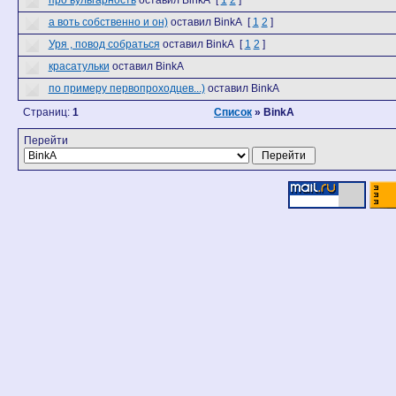
про вульгарность
оставил BinkA
[
1
2
]
а воть собственно и он)
оставил BinkA
[
1
2
]
Уря , повод собраться
оставил BinkA
[
1
2
]
красатульки
оставил BinkA
по примеру первопроходцев...)
оставил BinkA
Страниц:
1
Список
» BinkA
Перейти