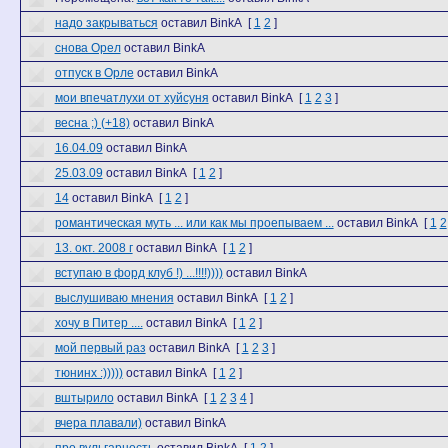
надо закрываться
оставил BinkA
[
1
2
]
снова Орел
оставил BinkA
отпуск в Орле
оставил BinkA
мои впечатлухи от хуйсуня
оставил BinkA
[
1
2
3
]
весна ;) (+18)
оставил BinkA
16.04.09
оставил BinkA
25.03.09
оставил BinkA
[
1
2
]
14
оставил BinkA
[
1
2
]
романтическая муть ... или как мы проепываем ...
оставил BinkA
[
1
2
13. окт. 2008 г
оставил BinkA
[
1
2
]
вступаю в форд клуб !) ...!!!!))))
оставил BinkA
выслушиваю мнения
оставил BinkA
[
1
2
]
хочу в Питер ....
оставил BinkA
[
1
2
]
мой первый раз
оставил BinkA
[
1
2
3
]
тюнинх :)))))
оставил BinkA
[
1
2
]
вштырило
оставил BinkA
[
1
2
3
4
]
вчера плавали)
оставил BinkA