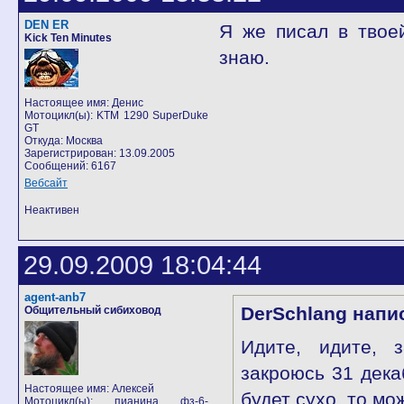
DEN ER
Я же писал в твое
Kick Ten Minutes
знаю.
Настоящее имя: Денис
Мотоцикл(ы): KTM 1290 SuperDuke
GT
Откуда: Москва
Зарегистрирован: 13.09.2005
Сообщений: 6167
Вебсайт
Неактивен
29.09.2009 18:04:44
agent-anb7
DerSchlang напи
Общительный сибиховод
Идите, идите, 
закроюсь 31 дека
Настоящее имя: Алексей
будет сухо, то мо
Мотоцикл(ы): пианина фз-6-