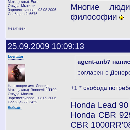
Мотоцикл(ы): Есть
Многие люди
Откуда: Мытищи
Зарегистрирован: 03.08.2006
Сообщений: 6675
философии
Неактивен
25.09.2009 10:09:13
Levitator
agent-anb7 напи
'''''''''''''''''''
согласен с Денер
Настоящее имя: Леонид
+1 * свобода потре
Мотоцикл(ы): Bonneville T100
Откуда: Москва
Зарегистрирован: 08.09.2006
Сообщений: 3459
Honda Lead 90
Вебсайт
Honda CBR 92
CBR 1000RR'08