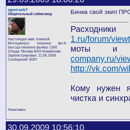
agent-anb7
Бинка свой экип ПР
Общительный сибиховод
Расход
1.ru/forum/view
Настоящее имя: Алексей
Мотоцикл(ы): пианина фз-6-
моты
был,ща пианина фыжер 1300
Откуда: Москва ВАО-Измайлово
Зарегистрирован: 11.06.2008
company.ru/vie
Сообщений: 8087
http://vk.com/wi
Кому нужен я 
чистка и синхр
Неактивен
30.09.2009 10:56:10