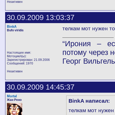
Неактивен
30.09.2009 13:03:37
BinkA
телкам мот нужен то
Bufo viridis
“Ирония – ес
потому через н
Настоящее имя:
Мотоцикл(ы):
Георг Вильгел
Зарегистрирован: 21.09.2006
Сообщений: 1970
Неактивен
30.09.2009 14:45:37
Mortal
BinkA написал:
Жан Рено
телкам мот нужен 