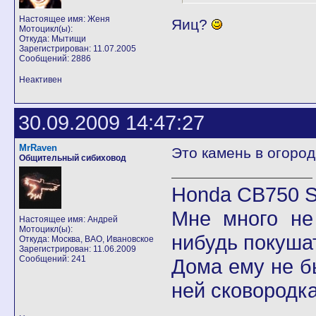
Настоящее имя: Женя
Яиц?
Мотоцикл(ы):
Откуда: Мытищи
Зарегистрирован: 11.07.2005
Сообщений: 2886
Неактивен
30.09.2009 14:47:27
MrRaven
Это камень в огород
Общительный сибиховод
Honda CB750 Se
Мне много не
Настоящее имя: Андрей
Мотоцикл(ы):
нибудь покушат
Откуда: Москва, ВАО, Ивановское
Зарегистрирован: 11.06.2009
Сообщений: 241
Дома ему не б
ней сковородка