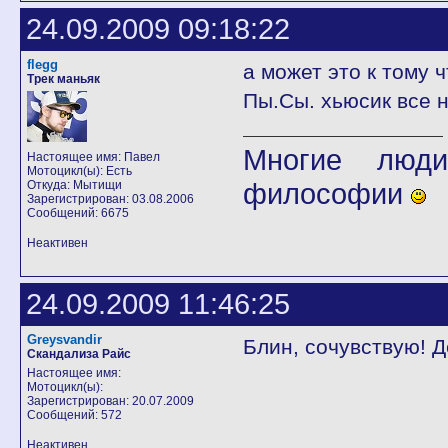
24.09.2009 09:18:22
flegg
а может это к тому 
Трек маньяк
Пы.Сы. хьюсик все н
Многие люди
Настоящее имя: Павел
Мотоцикл(ы): Есть
философии
Откуда: Мытищи
Зарегистрирован: 03.08.2006
Сообщений: 6675
Неактивен
24.09.2009 11:46:25
Greysvandir
Блин, сочувствую! 
Скандализа Райс
Настоящее имя:
Мотоцикл(ы):
Зарегистрирован: 20.07.2009
Сообщений: 572
Неактивен