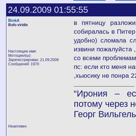
24.09.2009 01:55:55
BinkA
в пятницу разложи
Bufo viridis
собиралась в Питер 
удобно) сломала с
извини пожалуйста ,
Настоящее имя:
Мотоцикл(ы):
со всеми проблемам
Зарегистрирован: 21.09.2006
Сообщений: 1970
пс: если кто меня на
,хьюсику не понра 22
“Ирония – ес
потому через н
Георг Вильгел
Неактивен