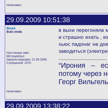
Неактивен
29.09.2009 10:51:38
BinkA
в выхи перегоняла м
Bufo viridis
и страшно ехать , к
хьюс падонаг не дое
заводиться (электри
Настоящее имя:
Мотоцикл(ы):
Зарегистрирован: 21.09.2006
Сообщений: 1970
“Ирония – ес
потому через н
Георг Вильгел
Неактивен
29.09.2009 13:38:22