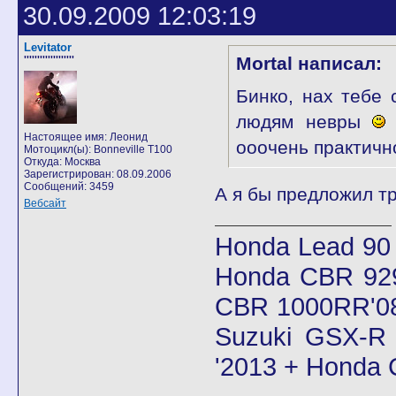
30.09.2009 12:03:19
Levitator
Mortal написал:
'''''''''''''''''''
Бинко, нах тебе 
людям невры
Настоящее имя: Леонид
ооочень практичн
Мотоцикл(ы): Bonneville T100
Откуда: Москва
Зарегистрирован: 08.09.2006
Сообщений: 3459
А я бы предложил т
Вебсайт
Honda Lead 90
Honda CBR 92
CBR 1000RR'08
Suzuki GSX-R 
'2013 + Honda