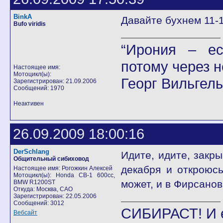
BinkA
Давайте бухнем 11-1
Bufo viridis
“Ирония – ес
потому через н
Настоящее имя:
Мотоцикл(ы):
Георг Вильгел
Зарегистрирован: 21.09.2006
Сообщений: 1970
Неактивен
26.09.2009 18:00:16
DerSchlang
Идите, идите, закры
Общительный сибиховод
декабря и откроюсь
Настоящее имя: Рогожкин Алексей
Мотоцикл(ы): Honda CB-1 600cc,
может, и в Фирсанов
BMW R1200ST
Откуда: Москва, САО
Зарегистрирован: 22.05.2006
Сообщений: 3012
СИБИРАСТ! И 
Вебсайт