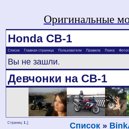
Оригинальные мо
Honda CB-1
Список
Главная страница
Пользователи
Правила
Поиск
Фотог
Вы не зашли.
Девчонки на CB-1
Страниц:
1
2
Список
»
Bink