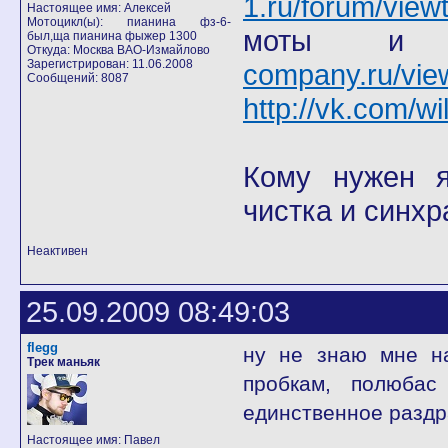
1.ru/forum/view
Настоящее имя: Алексей
Мотоцикл(ы): пианина фз-6-
моты
был,ща пианина фыжер 1300
Откуда: Москва ВАО-Измайлово
Зарегистрирован: 11.06.2008
company.ru/vie
Сообщений: 8087
http://vk.com/wi
Кому нужен я 
чистка и синхр
Неактивен
25.09.2009 08:49:03
flegg
ну не знаю мне н
Трек маньяк
пробкам, полюба
единственное раздр
Настоящее имя: Павел