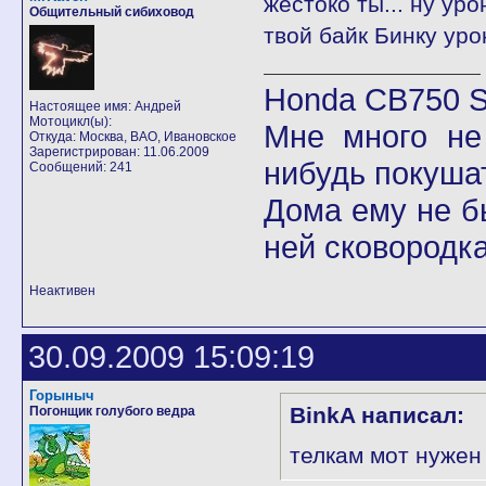
жестоко ты... ну уро
Общительный сибиховод
твой байк Бинку уро
Honda CB750 Se
Настоящее имя: Андрей
Мотоцикл(ы):
Мне много не
Откуда: Москва, ВАО, Ивановское
Зарегистрирован: 11.06.2009
нибудь покушат
Сообщений: 241
Дома ему не б
ней сковородка
Неактивен
30.09.2009 15:09:19
Горыныч
BinkA написал:
Погонщик голубого ведра
телкам мот нужен 