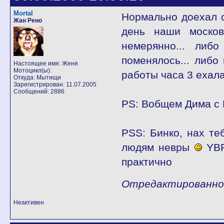
Mortal
Нормально доехал се
Жан Рено
день наши моско
немерянно... либ
поменялось... либо
Настоящее имя: Женя
Мотоцикл(ы):
работы часа 3 ехал
Откуда: Мытищи
Зарегистрирован: 11.07.2005
Сообщений: 2886
PS: Вобщем Дима с 
PSS: Бинко, нах те
людям невры
YBR
практично
Отредактированно M
Неактивен