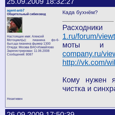
25.09.2009 18:32:27
agent-anb7
Када бухнём?
Общительный сибиховод
Расход
1.ru/forum/view
Настоящее имя: Алексей
Мотоцикл(ы): пианина фз-6-
моты
был,ща пианина фыжер 1300
Откуда: Москва ВАО-Измайлово
Зарегистрирован: 11.06.2008
company.ru/vie
Сообщений: 8087
http://vk.com/wi
Кому нужен я 
чистка и синхр
Неактивен
26.09.2009 17:50:39