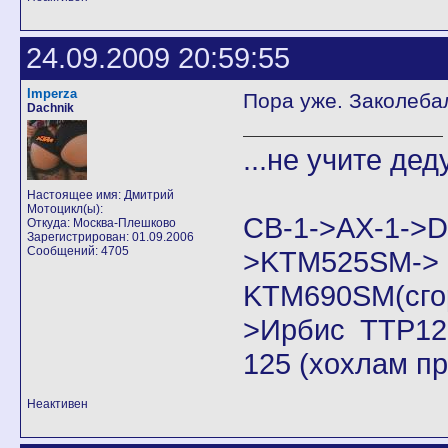
24.09.2009 20:59:55
Imperza
Пора уже. Заколеба
Dachnik
...не учите дед
Настоящее имя: Дмитрий
Мотоцикл(ы):
CB-1->AX-1
Откуда: Москва-Плешково
Зарегистрирован: 01.09.2006
Сообщений: 4705
>KTM525SM->
KTM690SM(сго
>Ирбис ТТР125
125 (хохлам п
Неактивен