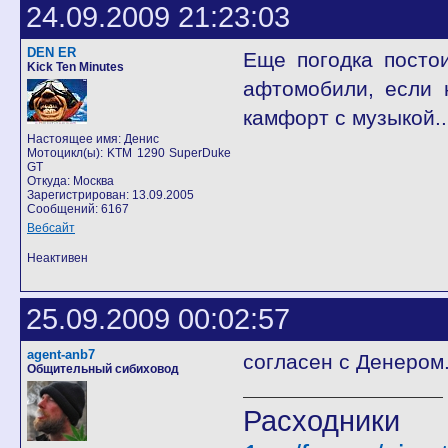
24.09.2009 21:23:03
DEN ER
Еще погодка постои
Kick Ten Minutes
афтомобили, если 
камфорт с музыкой..
Настоящее имя: Денис
Мотоцикл(ы): KTM 1290 SuperDuke
GT
Откуда: Москва
Зарегистрирован: 13.09.2005
Сообщений: 6167
Вебсайт
Неактивен
25.09.2009 00:02:57
agent-anb7
согласен с Денером
Общительный сибиховод
Расход