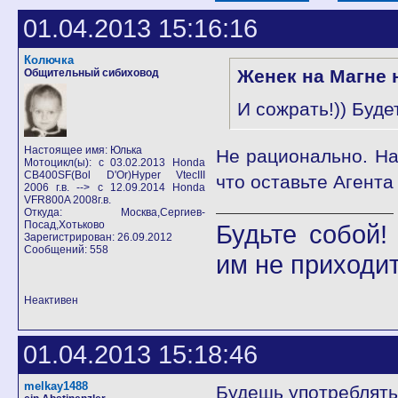
01.04.2013 15:16:16
Колючка
Женек на Магне 
Общительный сибиховод
И сожрать!)) Буде
Настоящее имя: Юлька
Не рационально. На
Мотоцикл(ы): с 03.02.2013 Honda
CB400SF(Bol D'Or)Hyper VtecIII
что оставьте Агента
2006 г.в. --> с 12.09.2014 Honda
VFR800A 2008г.в.
Откуда: Москва,Сергиев-
Посад,Хотьково
Будьте собой
Зарегистрирован: 26.09.2012
Сообщений: 558
им не приходит
Неактивен
01.04.2013 15:18:46
melkay1488
Будешь употреблять 