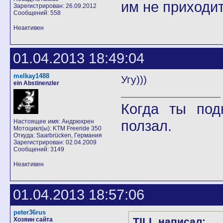
им не приходит
Зарегистрирован: 26.09.2012
Сообщений: 558
Неактивен
01.04.2013 18:49:04
melkay1488
Угу)))
ein Abstinenzler
Когда ты под
ползал.
Настоящее имя: Андрюхрен
Мотоцикл(ы): KTM Freeride 350
Откуда: Saarbrücken, Германия
Зарегистрирован: 02.04.2009
Сообщений: 3149
Неактивен
01.04.2013 18:57:06
peter36rus
TILL написал:
Хозяин сайта