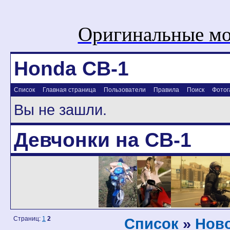
Оригинальные мо
Honda CB-1
Список
Главная страница
Пользователи
Правила
Поиск
Фотог
Вы не зашли.
Девчонки на CB-1
Страниц:
1
2
Список
»
Ново