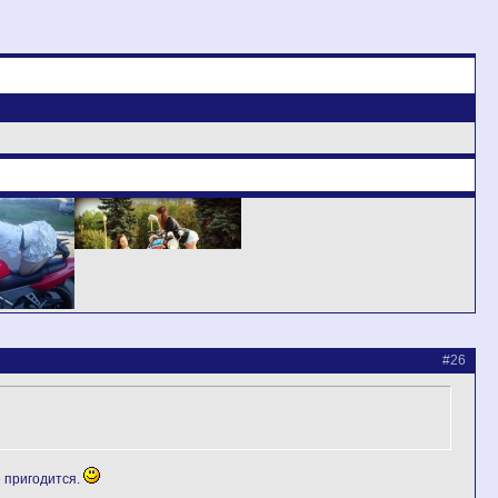
#26
ё пригодится.