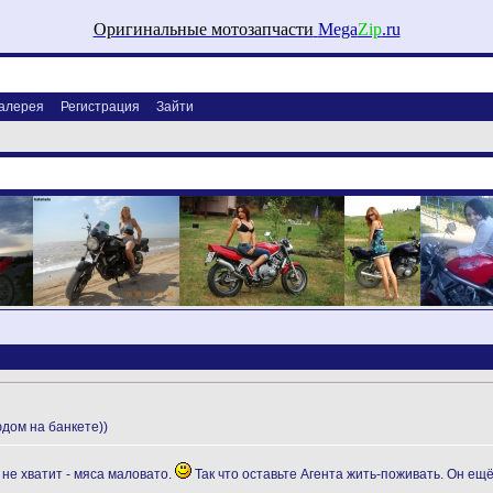
Оригинальные мотозапчасти
Mega
Zip
.ru
алерея
Регистрация
Зайти
юдом на банкете))
 не хватит - мяса маловато.
Так что оставьте Агента жить-поживать. Он ещ