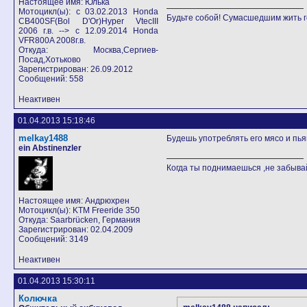
Настоящее имя: Юлька
Мотоцикл(ы): с 03.02.2013 Honda
Будьте собой! Сумасшедшим жить г
CB400SF(Bol D'Or)Hyper VtecIII
2006 г.в. --> с 12.09.2014 Honda
VFR800A 2008г.в.
Откуда: Москва,Сергиев-
Посад,Хотьково
Зарегистрирован: 26.09.2012
Сообщений: 558
Неактивен
01.04.2013 15:18:46
melkay1488
Будешь употреблять его мясо и пья
ein Abstinenzler
Когда ты поднимаешься ,не забывай
Настоящее имя: Андрюхрен
Мотоцикл(ы): KTM Freeride 350
Откуда: Saarbrücken, Германия
Зарегистрирован: 02.04.2009
Сообщений: 3149
Неактивен
01.04.2013 15:30:11
Колючка