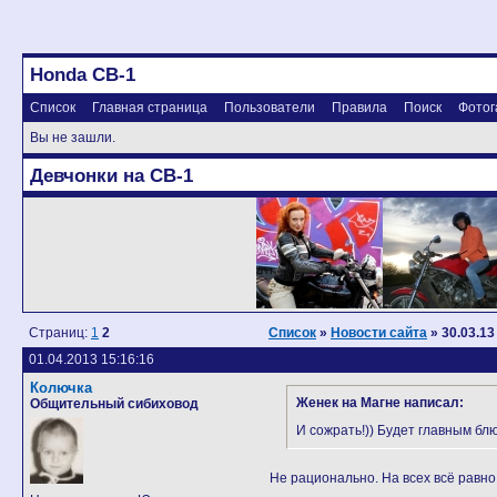
Honda CB-1
Список
Главная страница
Пользователи
Правила
Поиск
Фотог
Вы не зашли.
Девчонки на CB-1
Страниц:
1
2
Список
»
Новости сайта
» 30.03.13
01.04.2013 15:16:16
Колючка
Женек на Магне написал:
Общительный сибиховод
И сожрать!)) Будет главным бл
Не рационально. На всех всё равно