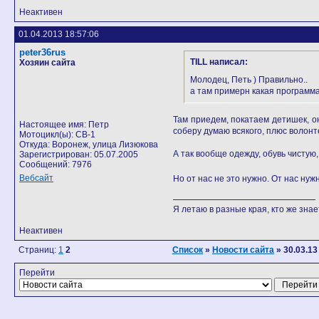
Неактивен
01.04.2013 18:57:06
peter36rus
TILL написал:
Хозяин сайта
Молодец, Петь ) Правильно..
а там примерн какая программа?
Там приедем, покатаем детишек, он
Настоящее имя: Петр
соберу думаю всякого, плюс волонт
Мотоцикл(ы): CB-1
Откуда: Воронеж, улица Лизюкова
А так вообще одежду, обувь чистую
Зарегистрирован: 05.07.2005
Сообщений: 7976
Вебсайт
Но от нас не это нужно. От нас н
Я летаю в разные края, кто же знает
Неактивен
Страниц:
1
2
Список
»
Новости сайта
» 30.03.13
Перейти