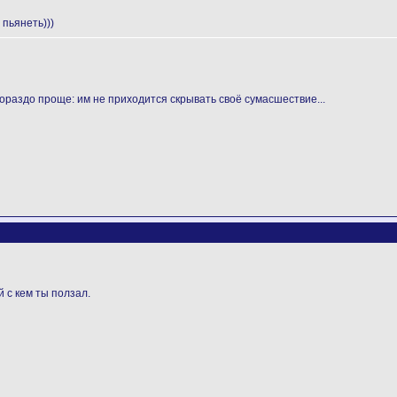
 пьянеть)))
ораздо проще: им не приходится скрывать своё сумасшествие...
 с кем ты ползал.