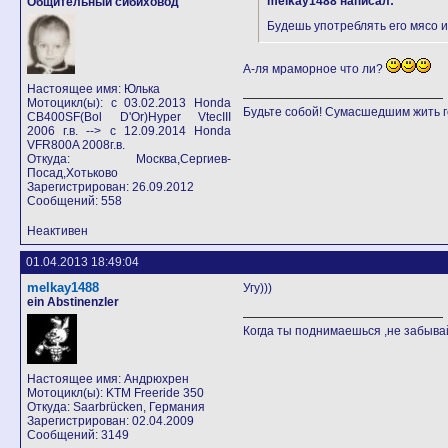
melkay1488 написал:
Общительный сибиховод
Будешь употреблять его мясо и
А-ля мраморное что ли?
Настоящее имя: Юлька
Мотоцикл(ы): с 03.02.2013 Honda
Будьте собой! Сумасшедшим жить г
CB400SF(Bol D'Or)Hyper VtecIII
2006 г.в. --> с 12.09.2014 Honda
VFR800A 2008г.в.
Откуда: Москва,Сергиев-
Посад,Хотьково
Зарегистрирован: 26.09.2012
Сообщений: 558
Неактивен
01.04.2013 18:49:04
melkay1488
Угу)))
ein Abstinenzler
Когда ты поднимаешься ,не забывай
Настоящее имя: Андрюхрен
Мотоцикл(ы): KTM Freeride 350
Откуда: Saarbrücken, Германия
Зарегистрирован: 02.04.2009
Сообщений: 3149