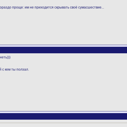
ораздо проще: им не приходится скрывать своё сумасшествие...
неть)))
 с кем ты ползал.