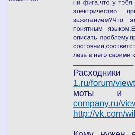
ни фига,что у тебя 
электричество 
зажиганием?Что 
понятным языком.
описать проблему,
состоянии,соответс
лезь в него своими 
Расход
1.ru/forum/view
моты
company.ru/vie
http://vk.com/wi
Кому нужен я 