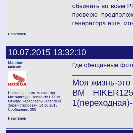
обвинить во всем Р
проверю предполож
генератора еще, мож
Неактивен
10.07.2015 13:32:10
Malabar
Где обещанные фот
Можно!
Моя жизнь-это
BM HIKER125
Настоящее имя: Александр
Мотоцикл(ы): Honda cbr1100xx
1(переходная)
Откуда: Переславль-Залесский
Зарегистрирован: 14.10.2013
Сообщений: 306
Неактивен