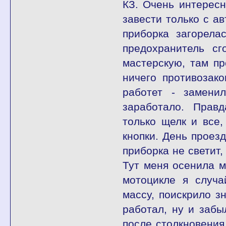
КЗ. Очень интересн
завести только с а
приборка загорела
предохранитель сг
мастерскую, там пр
ничего противозак
работет - заменил
заработало. Прав
только щелк и все,
кнопки. День проез
приборка не светит,
Тут меня осенила м
мотоцикле я случ
массу, поискрило з
работал, ну и забы
после столкновения