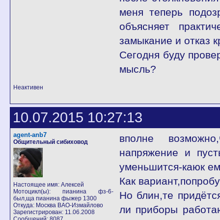
меня теперь подоз
объясняет практ
замыкание и отказ к
Сегодня буду провер
мысль?
Неактивен
10.07.2015 10:27:13
agent-anb7
вполне возможно,
Общительный сибиховод
напряжение и пуст
уменьшится-каюк ем
Как вариант,попробу
Настоящее имя: Алексей
Мотоцикл(ы): пианина фз-6-
Но блин,те придётс
был,ща пианина фыжер 1300
Откуда: Москва ВАО-Измайлово
ли приборы работа
Зарегистрирован: 11.06.2008
Сообщений: 8087