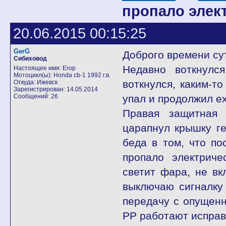
пропало элек
20.06.2015 00:15:25
GerG
Доброго времени су
Сибиховод
Недавно воткнулс
Настоящее имя: Егор
Мотоцикл(ы): Honda cb-1 1992 г.в.
воткнулся, каким-то
Откуда: Ижевск
Зарегистрирован: 14.05.2014
Сообщений: 26
упал и продолжил е
Правая защитная 
царапнул крышку ге
беда в том, что по
пропало электриче
светит фара, не вк
выключаю сигналку 
передачу с опущенн
РР работают исправ