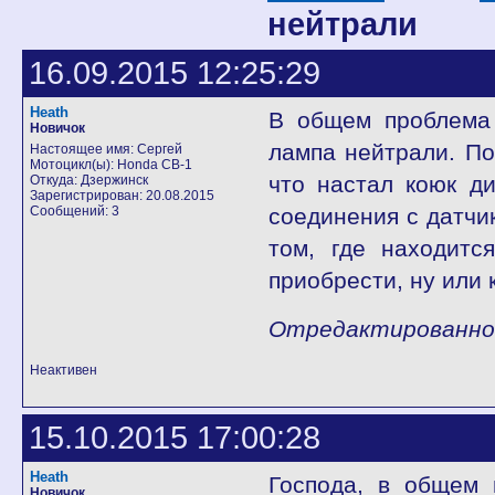
нейтрали
16.09.2015 12:25:29
Heath
В общем проблема 
Новичок
лампа нейтрали. По
Настоящее имя: Сергей
Мотоцикл(ы): Honda CB-1
что настал коюк д
Откуда: Дзержинск
Зарегистрирован: 20.08.2015
Сообщений: 3
соединения с датчи
том, где находитс
приобрести, ну или 
Отредактированно H
Неактивен
15.10.2015 17:00:28
Heath
Господа, в общем 
Новичок