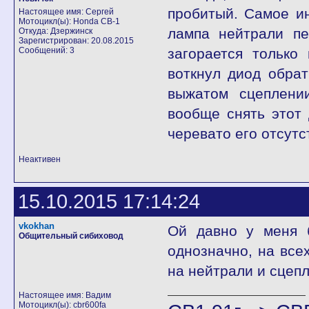
пробитый. Самое ин
Настоящее имя: Сергей
Мотоцикл(ы): Honda CB-1
лампа нейтрали пе
Откуда: Дзержинск
Зарегистрирован: 20.08.2015
Сообщений: 3
загорается только
воткнул диод обрат
выжатом сцеплени
вообще снять этот 
черевато его отсутс
Неактивен
15.10.2015 17:14:24
vkokhan
Ой давно у меня б
Общительный сибиховод
однозначно, на все
на нейтрали и сцепл
Настоящее имя: Вадим
Мотоцикл(ы): cbr600fa