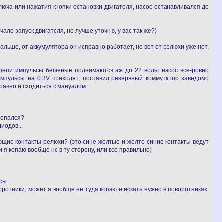
люча или нажатия кнопки остановки двигателя, насос останавливался до
ало запуск двигателя, но лучше уточню, у вас так же?)
альше, от аккумулятора он исправно работает, но вот от релюхи уже нет,
в цепи импульсы бешеные поднимаются аж до 22 вольт насос все-ровно
о импульсы на 0.3V приходят, поставил резервный коммутатор заведомо
равно и сходиться с мануалом.
 попался?
иодов...
ющие контакты релюхи? (это сине-желтые и желто-синие контакты ведут
и я копаю вообще не в ту сторону, или все правильно)
сы.
ротники, может я вообще не туда копаю и искать нужно в поворотниках,