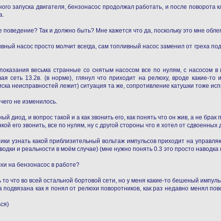
ого запуска двигателя, бензонасос продолжал работать, и после поворота к
а.
поведение? Так и должно быть? Мне кажется что да, поскольку это мне облегч
ивный насос просто молчит всегда, сам топливный насос заменил от греха под
 показания весьма странные со снятым насосом все по нулям, с насосом 
ая сеть 13.2в. (в норме), глянул что приходит на релюху, вроде какие-т
ска неисправностей лежит) ситуация та же, сопротивление катушки тоже исп
чего не изменилось.
ый диод, и вопрос такой и а как звонить его, как понять что он жив, а не брак
й его звонить, все по нулям, ну с другой стороны что я хотел от сдвоенных д
тики узнать какой приблизительный вольтаж импульсов приходит на управля
водки и реальности в моём случае) (мне нужно понять 0.3 это просто наводка 
хи на бензонасос в работе?
то что во всей остальной бортовой сети, но у меня какие-то бешеный импуль
подвязана как я понял от релюхи поворотников, как раз недавно менял пово
ся)