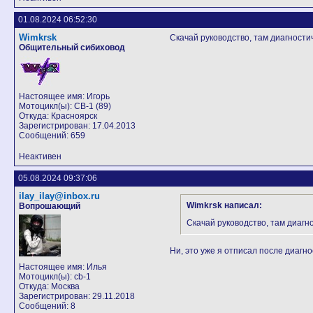
01.08.2024 06:52:30
Wimkrsk
Скачай руководство, там диагности
Общительный сибиховод
Настоящее имя: Игорь
Мотоцикл(ы): CB-1 (89)
Откуда: Красноярск
Зарегистрирован: 17.04.2013
Сообщений: 659
Неактивен
05.08.2024 09:37:06
ilay_ilay@inbox.ru
Wimkrsk написал:
Вопрошающий
Скачай руководство, там диагн
Ни, это уже я отписал после диагно
Настоящее имя: Илья
Мотоцикл(ы): cb-1
Откуда: Москва
Зарегистрирован: 29.11.2018
Сообщений: 8