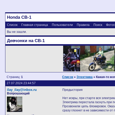
Honda CB-1
Список
Главная страница
Пользователи
Правила
Поиск
Фотог
Вы не зашли.
Девчонки на CB-1
Страниц:
1
Список
»
Электрика
» Какая-то жо
27.07.2024 23:44:57
ilay_ilay@inbox.ru
Предыстория
Вопрошающий
Нет искры, при старте вся электрик
Электрика перестала гаснуть при п
Прозвонили цепь блокировок. Оказ
сразу глохнет в не зависимости от