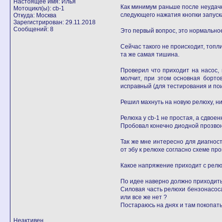
Настоящее имя: Илья
Как минимум раньше после неудачн
Мотоцикл(ы): cb-1
следующего нажатия кнопки запуск
Откуда: Москва
Зарегистрирован: 29.11.2018
Сообщений: 8
Это первый вопрос, это нормальное 
Сейчас такого не происходит, топл
та же самая тишина.
Проверил что приходит на насос,
молчит, при этом основная бортов
исправный (для тестирования и пои
Решил махнуть на новую релюху, ни
Релюха у cb-1 не простая, а сдвоенн
Пробовал конечно диодной прозвонко
Так же мне интересно для диагнос
от эбу к релюхе согласно схеме про
Какое напряжение приходит с релю
По идее наверно должно приходить 
Силовая часть релюхи бензонасоса 
или все же нет ?
Постараюсь на днях и там покопать
Неактивен