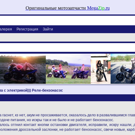
Оригинальные мотозапчасти
Mega
Zip
.ru
алерея
Регистрация
Зайти
па с электрикой))) Реле-бензонасос
а гаснет, кз нет, акум не просаживается, оказалось дело в развалившимся гл
одаче питания, но искры так и не было и не работает бензонасос.
алось отгнил контакт кнопки остановки двигателя, исправили, искру нашли,
 положения дроссельной заслонки, не работает бензонасос, свечи новые, кар