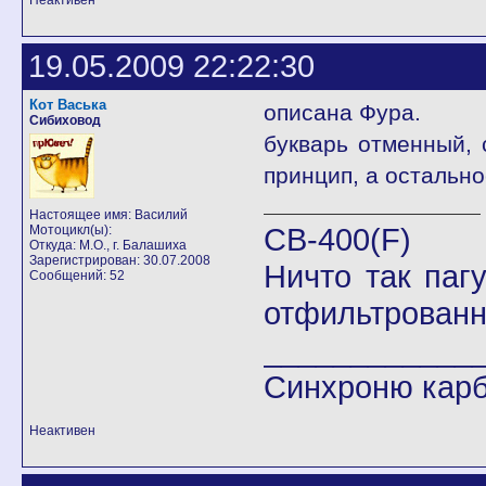
Неактивен
19.05.2009 22:22:30
Кот Васька
описана Фура.
Сибиховод
букварь отменный, 
принцип, а остальн
Настоящее имя: Василий
CB-400(F)
Мотоцикл(ы):
Откуда: М.О., г. Балашиха
Зарегистрирован: 30.07.2008
Ничто так паг
Сообщений: 52
отфильтрованн
____________
Синхроню кар
Неактивен