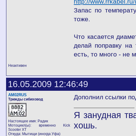
http://www.rrkabel.ru
Запас по температу
тоже.
Что касается диаме
делай поправку на 
есть, то много - не
Неактивен
16.05.2009 12:46:49
AM02RUS
Дополнил ссылки под
Трижды сибиховод
Я занудная тв
Настоящее имя: Радик
хошь.
Мотоцикл(ы): временно Kick
Scooter XT
Откуда: Мытищи (иногда Уфа)