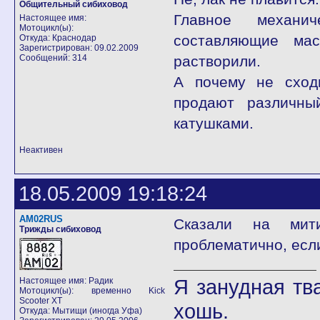
Общительный сибиховод
Главное механич
Настоящее имя:
Мотоцикл(ы):
составляющие ма
Откуда: Краснодар
Зарегистрирован: 09.02.2009
Сообщений: 314
растворили.
А почему не сход
продают различны
катушками.
Неактивен
18.05.2009 19:18:24
AM02RUS
Сказали на мит
Трижды сибиховод
проблематично, есл
Я занудная тв
Настоящее имя: Радик
Мотоцикл(ы): временно Kick
Scooter XT
хошь.
Откуда: Мытищи (иногда Уфа)