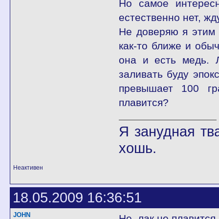
Но самое интересн
естественно нет, жд
Не доверяю я этим 
как-то ближе и обыч
она и есть медь. 
заливать буду эпок
превышает 100 гр
плавится?
Я занудная тв
хошь.
Неактивен
18.05.2009 16:36:51
JOHN
Не, лак не плавится.