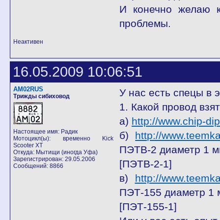
И конечно желаю к
проблемы.
Неактивен
16.05.2009 10:06:51
AM02RUS
У нас есть спецы в 
Трижды сибиховод
1. Какой провод взя
а)
http://www.chip-d
Настоящее имя: Радик
б)
http://www.teemk
Мотоцикл(ы): временно Kick
Scooter XT
ПЭТВ-2 диаметр 1 
Откуда: Мытищи (иногда Уфа)
Зарегистрирован: 29.05.2006
[ПЭТВ-2-1]
Сообщений: 8866
в)
http://www.teemk
ПЭТ-155 диаметр 1 
[ПЭТ-155-1]