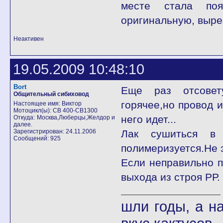
месте стала поя
оригинальную, вырез
Неактивен
19.05.2009 10:48:10
Bort
Еще раз отсовет
Общительный сибиховод
горячее,но провод и
Настоящее имя: Виктор
Мотоцикл(ы): CB 400-СВ1300
него идет...
Откуда: Москва,Люберцы,Желдор и
далее.
Зарегистрирован: 24.11.2006
Лак сушиться в 
Сообщений: 925
полимеризуется.Не 
Если неправильно п
выхода из строя РР.
шли годы, а 