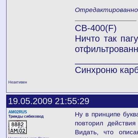
Отредактированно К
CB-400(F)
Ничто так паг
отфильтрованн
____________
Синхроню кар
Неактивен
19.05.2009 21:55:29
AM02RUS
Ну в принципе букв
Трижды сибиховод
повторил действия
Видать, что описа