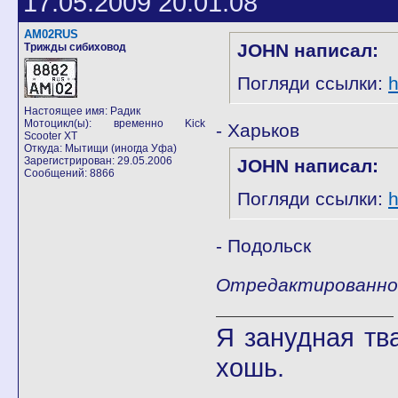
17.05.2009 20:01:08
AM02RUS
JOHN написал:
Трижды сибиховод
Погляди ссылки:
h
Настоящее имя: Радик
Мотоцикл(ы): временно Kick
- Харьков
Scooter XT
Откуда: Мытищи (иногда Уфа)
Зарегистрирован: 29.05.2006
JOHN написал:
Сообщений: 8866
Погляди ссылки:
h
- Подольск
Отредактированно 
Я занудная тв
хошь.