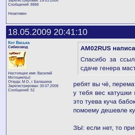
Зарегистрирован: 29.05.2006
Сообщений: 8866
Неактивен
18.05.2009 20:41:10
Кот Васька
AM02RUS написа
Сибиховод
Спасибо за ссыл
сдаче генера маст
Настоящее имя: Василий
Мотоцикл(ы):
Откуда: М.О., г. Балашиха
ребят вы чё, перема
Зарегистрирован: 30.07.2008
Сообщений: 52
у тебя вес катушки 
это туева куча бабок
помоему дешевле ку
ЗЫ: если нет, то при