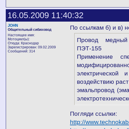
16.05.2009 11:40:32
JOHN
По ссылкам б) и в) 
Общительный сибиховод
Настоящее имя:
Провод медный 
Мотоцикл(ы):
Откуда: Краснодар
ПЭТ-155
Зарегистрирован: 09.02.2009
Сообщений: 314
Применение сп
модифицированн
электрической и
воздействию рас
эмальпровод (эм
электротехничес
Погляди ссылки:
http://www.technokab