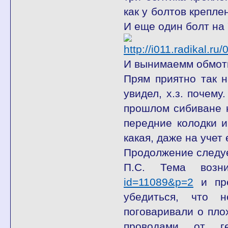
как у болтов крепле
И еще один болт на 
И вынимаемм обмотк
Прям приятно так н
увидел, х.з. почему
прошлом сибиване н
передние колодки и
какая, даже на учет
Продолжение следуе
П.С. Тема возн
id=11089&p=2
и пре
убедиться, что н
поговаривали о пло
проводами от г