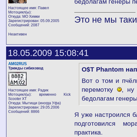
бедолагам генеры 
Настоящее имя: Павел
Мотоцикл(ы):
Откуда: МО Химки
Это не мы такие
Зарегистрирован: 05.09.2005
Сообщений: 2087
Неактивен
18.05.2009 15:08:41
AM02RUS
O$T Phantom нап
Трижды сибиховод
Вот о том и пчёл
перемотку
, ну
Настоящее имя: Радик
Мотоцикл(ы): временно Kick
бедолагам генер
Scooter XT
Откуда: Мытищи (иногда Уфа)
Зарегистрирован: 29.05.2006
Сообщений: 8866
Я уже настроился б
подготовился мор
практика.