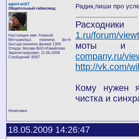
agent-anb7
Радик,пиши про успе
Общительный сибиховод
Расход
1.ru/forum/view
Настоящее имя: Алексей
Мотоцикл(ы): пианина фз-6-
моты
был,ща пианина фыжер 1300
Откуда: Москва ВАО-Измайлово
Зарегистрирован: 11.06.2008
company.ru/vie
Сообщений: 8087
http://vk.com/wi
Кому нужен я 
чистка и синхр
Неактивен
18.05.2009 14:26:47