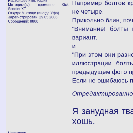
Настоящее имя: Радик
Например болтов кр
Мотоцикл(ы): временно Kick
Scooter XT
не четыре.
Откуда: Мытищи (иногда Уфа)
Зарегистрирован: 29.05.2006
Прикольно блин, поч
Сообщений: 8866
"Внимание! болты 
вариант.
и
"При этом они разн
иллюстрации болт
предыдущем фото пр
Если не ошибаюсь п
Отредактированно 
Я занудная тв
хошь.