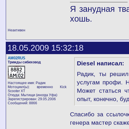
Я занудная тв
хошь.
Неактивен
18.05.2009 15:32:18
AM02RUS
Diesel написал:
Трижды сибиховод
Радик, ты решил
услугам профи.
Настоящее имя: Радик
Мотоцикл(ы): временно Kick
Может статься ч
Scooter XT
Откуда: Мытищи (иногда Уфа)
опыт, конечно, бу
Зарегистрирован: 29.05.2006
Сообщений: 8866
Спасибо за ссылочк
генера мастер скаже