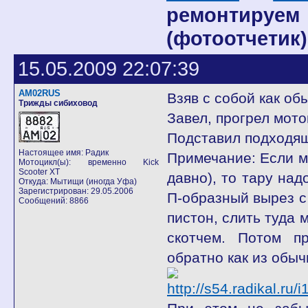
ремонтируе
(фотоотчетик)
15.05.2009 22:07:39
AM02RUS
Взяв с собой как об
Трижды сибиховод
Завел, прогрел мото
Подставил подходящ
Настоящее имя: Радик
Примечание: Если м
Мотоцикл(ы): временно Kick
Scooter XT
давно), то тару над
Откуда: Мытищи (иногда Уфа)
Зарегистрирован: 29.05.2006
П-образный вырез с
Сообщений: 8866
пистон, слить туда 
скотчем. Потом п
обратно как из обыч