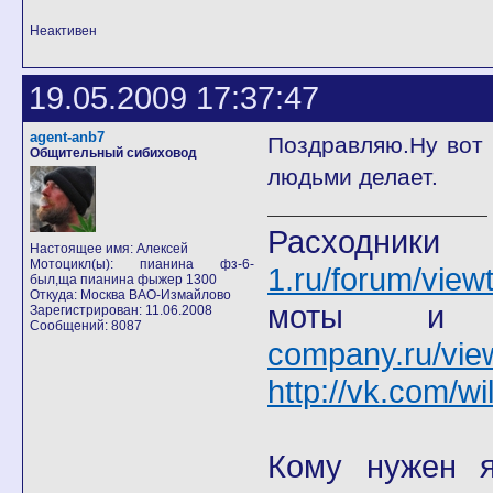
Неактивен
19.05.2009 17:37:47
agent-anb7
Поздравляю.Ну вот 
Общительный сибиховод
людьми делает.
Расход
Настоящее имя: Алексей
Мотоцикл(ы): пианина фз-6-
1.ru/forum/view
был,ща пианина фыжер 1300
Откуда: Москва ВАО-Измайлово
моты
Зарегистрирован: 11.06.2008
Сообщений: 8087
company.ru/vie
http://vk.com/wi
Кому нужен я 