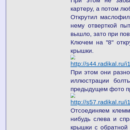
При этом не забы
картеру, а потом люб
Открутил маслофиль
нему отверткой пыт
вышло, зато при пов
Ключем на "8" отк
крышки.
При этом они разно
иллюстрации болт
предыдущем фото пр
Отсоединяем клемм
нибудь слева и спр
крышки с обратной 