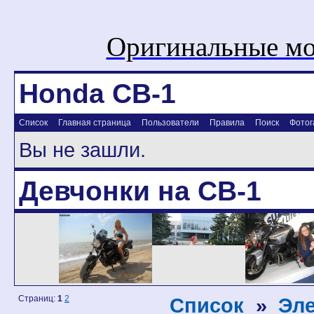
Оригинальные мо
Honda CB-1
Список
Главная страница
Пользователи
Правила
Поиск
Фотог
Вы не зашли.
Девчонки на CB-1
Страниц:
1
2
Список
»
Эле