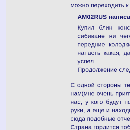
можно переходить к
AM02RUS написа
Купил блин кон
сибиване ни чег
передние колодк
напасть какая, д
успел.
Продолжение след
С одной стороны те
нам(мне очень прият
нас, у кого будут 
руки, а еще и нахо
сюда подобные отче
Страна гордится тоб