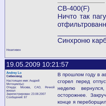
CB-400(F)
Ничто так паг
отфильтрованн
____________
Синхроню кар
Неактивен
19.05.2009 10:21:57
Andrey Lo
В прошлом году в а
Сибиховод
сгорел перед отпус
Настоящее имя: Андрей
Мотоцикл(ы):
неделю вернулся
Откуда: Москва, САО, Речной
вокзал
Зарегистрирован: 23.08.2007
осторожнее. Закру
Сообщений: 87
конце я переборщил