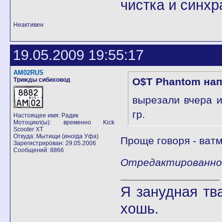
чистка и синхр
Неактивен
19.05.2009 19:55:17
AM02RUS
O$T Phantom нап
Трижды сибиховод
вырезали вчера 
гр.
Настоящее имя: Радик
Мотоцикл(ы): временно Kick
Scooter XT
Откуда: Мытищи (иногда Уфа)
Проще говоря - ватм
Зарегистрирован: 29.05.2006
Сообщений: 8866
Отредактированно 
Я занудная тв
хошь.