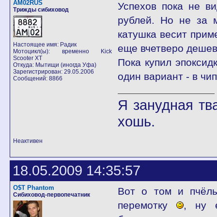
AM02RUS
Успехов пока не в
Трижды сибиховод
рублей. Но не за 
катушка весит приме
Настоящее имя: Радик
еще вчетверо дешевл
Мотоцикл(ы): временно Kick
Scooter XT
Пока купил эпоксид
Откуда: Мытищи (иногда Уфа)
Зарегистрирован: 29.05.2006
один вариант - в чи
Сообщений: 8866
Я занудная тв
хошь.
Неактивен
18.05.2009 14:35:57
O$T Phantom
Вот о том и пчёлы
Сибиховод-первопечатник
перемотку
, ну 