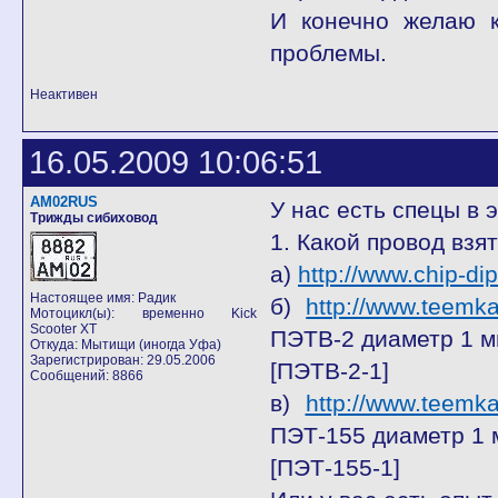
И конечно желаю к
проблемы.
Неактивен
16.05.2009 10:06:51
AM02RUS
У нас есть спецы в 
Трижды сибиховод
1. Какой провод взя
а)
http://www.chip-d
Настоящее имя: Радик
б)
http://www.teemk
Мотоцикл(ы): временно Kick
Scooter XT
ПЭТВ-2 диаметр 1 
Откуда: Мытищи (иногда Уфа)
Зарегистрирован: 29.05.2006
[ПЭТВ-2-1]
Сообщений: 8866
в)
http://www.teemk
ПЭТ-155 диаметр 1 
[ПЭТ-155-1]