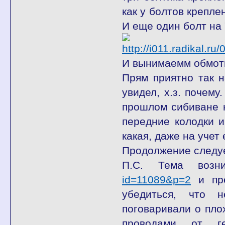
как у болтов крепле
И еще один болт на 
И вынимаемм обмотк
Прям приятно так н
увидел, х.з. почему
прошлом сибиване н
передние колодки и
какая, даже на учет
Продолжение следуе
П.С. Тема возн
id=11089&p=2
и пре
убедиться, что н
поговаривали о пло
проводами от г