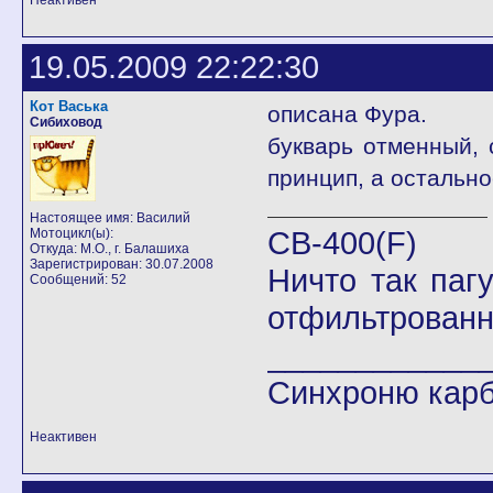
Неактивен
19.05.2009 22:22:30
Кот Васька
описана Фура.
Сибиховод
букварь отменный, 
принцип, а остальн
Настоящее имя: Василий
CB-400(F)
Мотоцикл(ы):
Откуда: М.О., г. Балашиха
Зарегистрирован: 30.07.2008
Ничто так паг
Сообщений: 52
отфильтрованн
____________
Синхроню кар
Неактивен