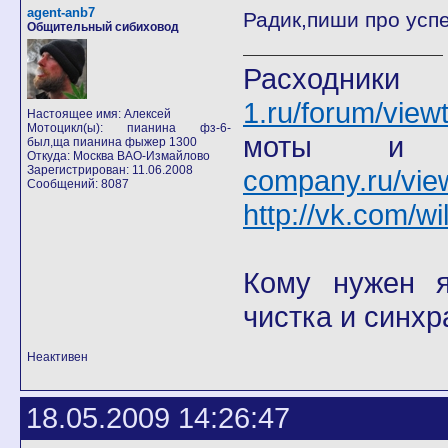
agent-anb7
Радик,пиши про успе
Общительный сибиховод
Расход
1.ru/forum/view
Настоящее имя: Алексей
Мотоцикл(ы): пианина фз-6-
моты
был,ща пианина фыжер 1300
Откуда: Москва ВАО-Измайлово
Зарегистрирован: 11.06.2008
company.ru/vie
Сообщений: 8087
http://vk.com/wi
Кому нужен я 
чистка и синхр
Неактивен
18.05.2009 14:26:47