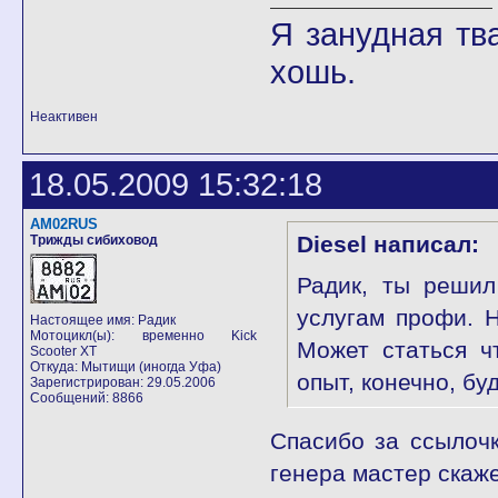
Я занудная тв
хошь.
Неактивен
18.05.2009 15:32:18
AM02RUS
Diesel написал:
Трижды сибиховод
Радик, ты решил
услугам профи.
Настоящее имя: Радик
Мотоцикл(ы): временно Kick
Может статься ч
Scooter XT
Откуда: Мытищи (иногда Уфа)
опыт, конечно, бу
Зарегистрирован: 29.05.2006
Сообщений: 8866
Спасибо за ссылочк
генера мастер скаже