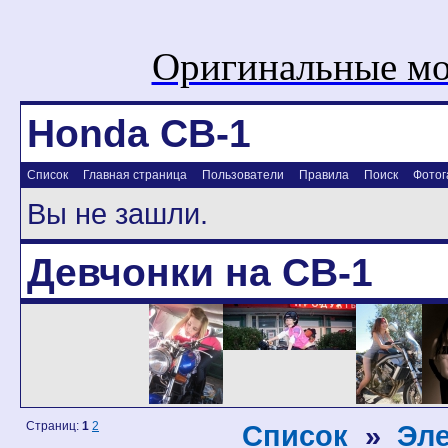
Оригинальные мо
Honda CB-1
Список
Главная страница
Пользователи
Правила
Поиск
Фотог
Вы не зашли.
Девчонки на CB-1
Страниц:
1
2
Список
»
Эле