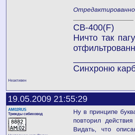
Отредактированно К
CB-400(F)
Ничто так паг
отфильтрованн
____________
Синхроню кар
Неактивен
19.05.2009 21:55:29
AM02RUS
Ну в принципе букв
Трижды сибиховод
повторил действия
Видать, что описа