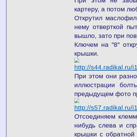
При этом не забы
картеру, а потом люб
Открутил маслофиль
нему отверткой пыт
вышло, зато при пов
Ключем на "8" отк
крышки.
При этом они разно
иллюстрации болт
предыдущем фото пр
Отсоединяем клемм
нибудь слева и спр
крышки с обратной 