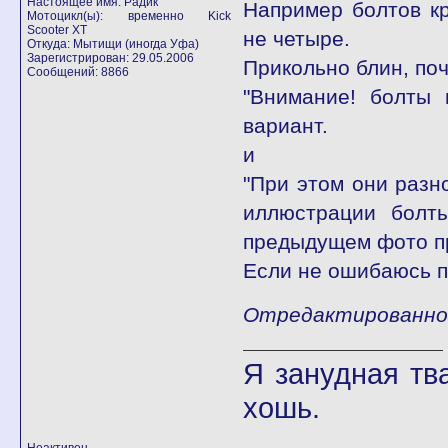
Настоящее имя: Радик
Например болтов кр
Мотоцикл(ы): временно Kick
Scooter XT
не четыре.
Откуда: Мытищи (иногда Уфа)
Зарегистрирован: 29.05.2006
Прикольно блин, поч
Сообщений: 8866
"Внимание! болты 
вариант.
и
"При этом они разн
иллюстрации болт
предыдущем фото пр
Если не ошибаюсь п
Отредактированно 
Я занудная тв
хошь.