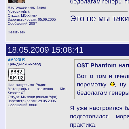
бедолагам генеры 
Настоящее имя: Павел
Мотоцикл(ы):
Откуда: МО Химки
Это не мы такие
Зарегистрирован: 05.09.2005
Сообщений: 2087
Неактивен
18.05.2009 15:08:41
AM02RUS
O$T Phantom нап
Трижды сибиховод
Вот о том и пчёл
перемотку
, ну
Настоящее имя: Радик
Мотоцикл(ы): временно Kick
бедолагам генер
Scooter XT
Откуда: Мытищи (иногда Уфа)
Зарегистрирован: 29.05.2006
Сообщений: 8866
Я уже настроился б
подготовился мор
практика.