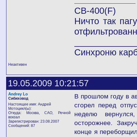
CB-400(F)
Ничто так паг
отфильтрованн
____________
Синхроню кар
Неактивен
19.05.2009 10:21:57
Andrey Lo
В прошлом году в а
Сибиховод
сгорел перед отпус
Настоящее имя: Андрей
Мотоцикл(ы):
неделю вернулся
Откуда: Москва, САО, Речной
вокзал
Зарегистрирован: 23.08.2007
осторожнее. Закру
Сообщений: 87
конце я переборщил