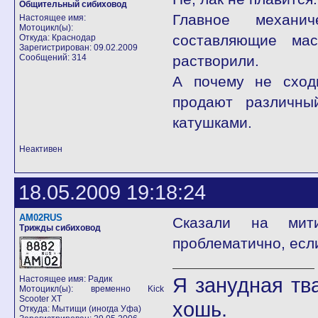
Общительный сибиховод
Главное механич
Настоящее имя:
Мотоцикл(ы):
составляющие ма
Откуда: Краснодар
Зарегистрирован: 09.02.2009
Сообщений: 314
растворили.
А почему не сход
продают различны
катушками.
Неактивен
18.05.2009 19:18:24
AM02RUS
Сказали на мит
Трижды сибиховод
проблематично, есл
Я занудная тв
Настоящее имя: Радик
Мотоцикл(ы): временно Kick
Scooter XT
хошь.
Откуда: Мытищи (иногда Уфа)