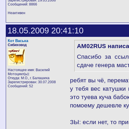
Зарегистрирован: 29.05.2006
Сообщений: 8866
Неактивен
18.05.2009 20:41:10
Кот Васька
AM02RUS написа
Сибиховод
Спасибо за ссыл
сдаче генера маст
Настоящее имя: Василий
Мотоцикл(ы):
Откуда: М.О., г. Балашиха
ребят вы чё, перема
Зарегистрирован: 30.07.2008
Сообщений: 52
у тебя вес катушки 
это туева куча бабок
помоему дешевле ку
ЗЫ: если нет, то при