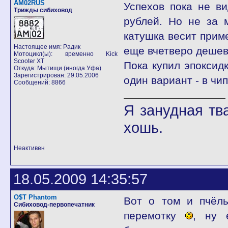
AM02RUS
Успехов пока не в
Трижды сибиховод
рублей. Но не за 
катушка весит приме
Настоящее имя: Радик
еще вчетверо дешевл
Мотоцикл(ы): временно Kick
Scooter XT
Пока купил эпоксид
Откуда: Мытищи (иногда Уфа)
Зарегистрирован: 29.05.2006
один вариант - в чи
Сообщений: 8866
Я занудная тв
хошь.
Неактивен
18.05.2009 14:35:57
O$T Phantom
Вот о том и пчёлы
Сибиховод-первопечатник
перемотку
, ну 