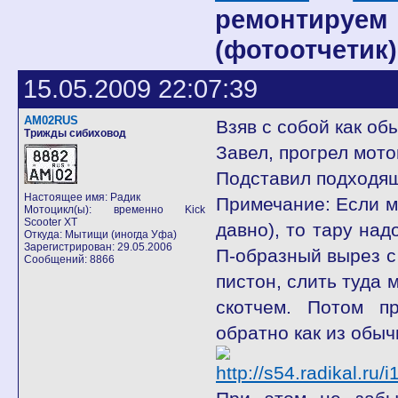
ремонтируе
(фотоотчетик)
15.05.2009 22:07:39
AM02RUS
Взяв с собой как об
Трижды сибиховод
Завел, прогрел мото
Подставил подходящ
Настоящее имя: Радик
Примечание: Если м
Мотоцикл(ы): временно Kick
Scooter XT
давно), то тару над
Откуда: Мытищи (иногда Уфа)
Зарегистрирован: 29.05.2006
П-образный вырез с
Сообщений: 8866
пистон, слить туда 
скотчем. Потом п
обратно как из обыч