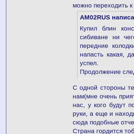
можно переходить к
AM02RUS написа
Купил блин кон
сибиване ни чег
передние колодк
напасть какая, д
успел.
Продолжение след
С одной стороны те
нам(мне очень прият
нас, у кого будут 
руки, а еще и нахо
сюда подобные отче
Страна гордится тоб