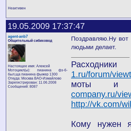
Неактивен
19.05.2009 17:37:47
agent-anb7
Поздравляю.Ну вот 
Общительный сибиховод
людьми делает.
Расход
Настоящее имя: Алексей
Мотоцикл(ы): пианина фз-6-
1.ru/forum/view
был,ща пианина фыжер 1300
Откуда: Москва ВАО-Измайлово
моты
Зарегистрирован: 11.06.2008
Сообщений: 8087
company.ru/vie
http://vk.com/wi
Кому нужен я 