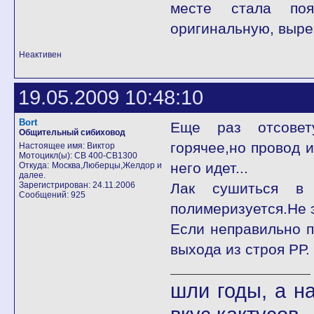
месте стала поя
оригинальную, вырез
Неактивен
19.05.2009 10:48:10
Bort
Еще раз отсовет
Общительный сибиховод
горячее,но провод и
Настоящее имя: Виктор
Мотоцикл(ы): CB 400-СВ1300
него идет...
Откуда: Москва,Люберцы,Желдор и
далее.
Зарегистрирован: 24.11.2006
Лак сушиться в 
Сообщений: 925
полимеризуется.Не 
Если неправильно п
выхода из строя РР.
шли годы, а 