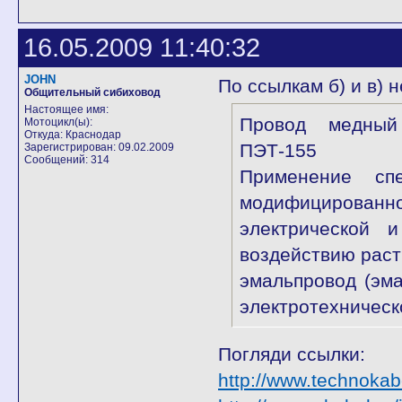
16.05.2009 11:40:32
JOHN
По ссылкам б) и в) 
Общительный сибиховод
Настоящее имя:
Провод медный 
Мотоцикл(ы):
Откуда: Краснодар
ПЭТ-155
Зарегистрирован: 09.02.2009
Сообщений: 314
Применение сп
модифицированн
электрической и
воздействию рас
эмальпровод (эм
электротехничес
Погляди ссылки:
http://www.technokab