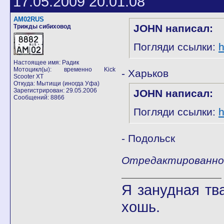
17.05.2009 20:01:08
AM02RUS
JOHN написал:
Трижды сибиховод
Погляди ссылки:
h
Настоящее имя: Радик
Мотоцикл(ы): временно Kick
- Харьков
Scooter XT
Откуда: Мытищи (иногда Уфа)
Зарегистрирован: 29.05.2006
JOHN написал:
Сообщений: 8866
Погляди ссылки:
h
- Подольск
Отредактированно 
Я занудная тв
хошь.