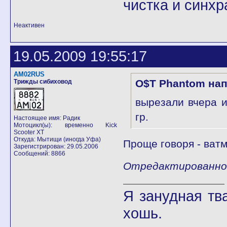
чистка и синхр
Неактивен
19.05.2009 19:55:17
AM02RUS
O$T Phantom нап
Трижды сибиховод
вырезали вчера 
гр.
Настоящее имя: Радик
Мотоцикл(ы): временно Kick
Scooter XT
Откуда: Мытищи (иногда Уфа)
Проще говоря - ватм
Зарегистрирован: 29.05.2006
Сообщений: 8866
Отредактированно 
Я занудная тв
хошь.