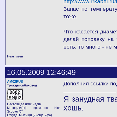
http://www.rrkabel.ru
Запас по температу
тоже.
Что касается диаме
делай поправку на 
есть, то много - не
Неактивен
16.05.2009 12:46:49
AM02RUS
Дополнил ссылки под
Трижды сибиховод
Я занудная тв
Настоящее имя: Радик
хошь.
Мотоцикл(ы): временно Kick
Scooter XT
Откуда: Мытищи (иногда Уфа)