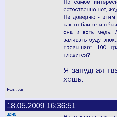
Но самое интересн
естественно нет, жд
Не доверяю я этим 
как-то ближе и обыч
она и есть медь. 
заливать буду эпок
превышает 100 гр
плавится?
Я занудная тв
хошь.
Неактивен
18.05.2009 16:36:51
JOHN
Не, лак не плавится.