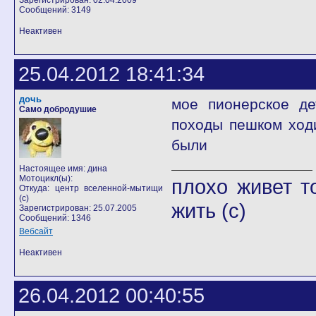
Зарегистрирован: 02.04.2009
Сообщений: 3149
Неактивен
25.04.2012 18:41:34
дочь
мое пионерское де
Само добродушие
походы пешком ход
были
Настоящее имя: дина
Мотоцикл(ы):
плохо живет т
Откуда: центр вселенной-мытищи
(с)
жить (с)
Зарегистрирован: 25.07.2005
Сообщений: 1346
Вебсайт
Неактивен
26.04.2012 00:40:55