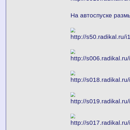
На автоспуске размы