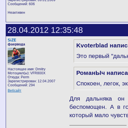
Зарегистрирован: 09.01.2009
Сообщений: 606
Неактивен
28.04.2012 12:35:48
SiZE
Kvoterblad напис
фаервода
Это первый "даль
Настоящее имя: Dmitry
РоманЫч написа
Мотоцикл(ы): VFR800X
Откуда: Perm
Зарегистрирован: 12.04.2007
Спокоен, легок, э
Сообщений: 294
Вебсайт
Для дальняка он 
беспомощен. А в г
который мало чувст