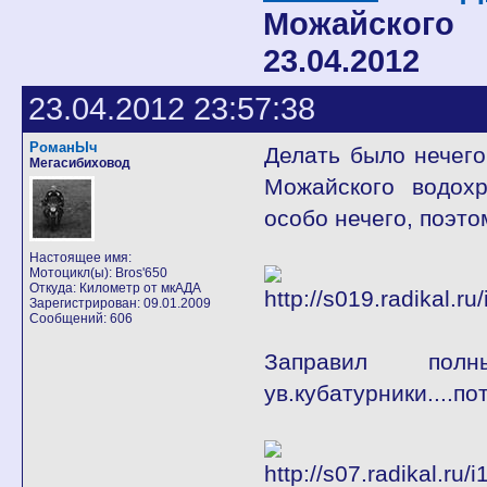
Можайского
23.04.2012
23.04.2012 23:57:38
РоманЫч
Делать было нечего,
Мегасибиховод
Можайского водохр
особо нечего, поэто
Настоящее имя:
Мотоцикл(ы): Bros'650
Откуда: Километр от мкАДА
Зарегистрирован: 09.01.2009
Сообщений: 606
Заправил пол
ув.кубатурники....п