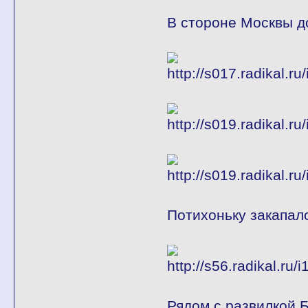
В стороне Москвы д
Потихоньку закапало
Рядом с развилкой 