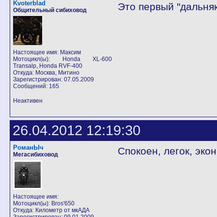
Kvoterblad
Это первый "дальня
Общительный сибиховод
Настоящее имя: Максим
Мотоцикл(ы): Honda XL-600
Transalp, Honda RVF-400
Откуда: Москва, Митино
Зарегистрирован: 07.05.2009
Сообщений: 165
Неактивен
26.04.2012 12:19:30
РоманЫч
Спокоен, легок, эко
Мегасибиховод
Настоящее имя:
Мотоцикл(ы): Bros'650
Откуда: Километр от мкАДА