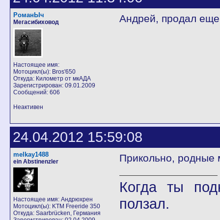
РоманЫч
Андрей, продал еще
Мегасибиховод
Настоящее имя:
Мотоцикл(ы): Bros'650
Откуда: Километр от мкАДА
Зарегистрирован: 09.01.2009
Сообщений: 606
Неактивен
24.04.2012 15:59:08
melkay1488
Прикольно, родные ме
ein Abstinenzler
Когда ты под
ползал.
Настоящее имя: Андрюхрен
Мотоцикл(ы): KTM Freeride 350
Откуда: Saarbrücken, Германия