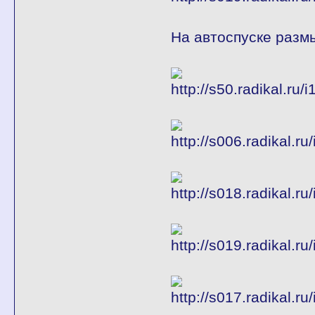
На автоспуске размы