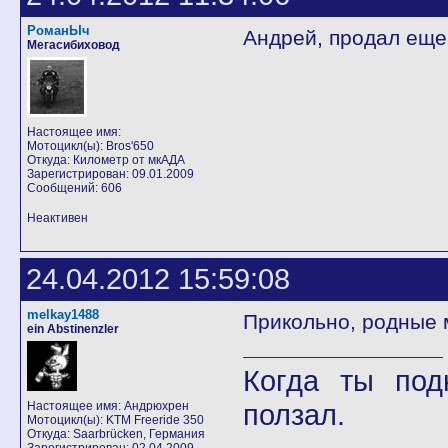
РоманЫч
Андрей, продал еще
Мегасибиховод
Настоящее имя:
Мотоцикл(ы): Bros'650
Откуда: Километр от мкАДА
Зарегистрирован: 09.01.2009
Сообщений: 606
Неактивен
24.04.2012 15:59:08
melkay1488
Прикольно, родные ме
ein Abstinenzler
Когда ты под
ползал.
Настоящее имя: Андрюхрен
Мотоцикл(ы): KTM Freeride 350
Откуда: Saarbrücken, Германия