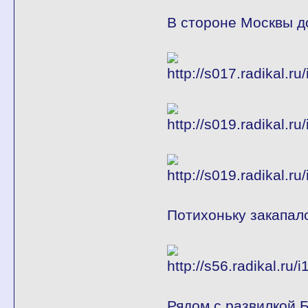
В стороне Москвы д
Потихоньку закапало
Рядом с развилкой 