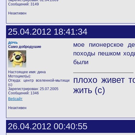
Зарегистрирован: 02.04.2009
Сообщений: 3149
Неактивен
25.04.2012 18:41:34
дочь
мое пионерское де
Само добродушие
походы пешком ход
были
Настоящее имя: дина
Мотоцикл(ы):
плохо живет т
Откуда: центр вселенной-мытищи
(с)
жить (с)
Зарегистрирован: 25.07.2005
Сообщений: 1346
Вебсайт
Неактивен
26.04.2012 00:40:55