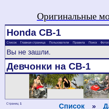
Оригинальные мо
Honda CB-1
Список
Главная страница
Пользователи
Правила
Поиск
Фотог
Вы не зашли.
Девчонки на CB-1
Страниц:
1
Список
»
Д