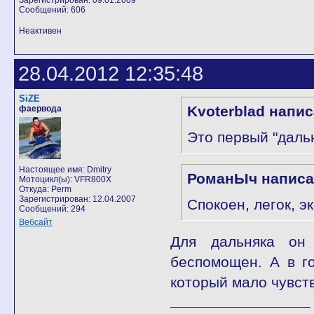
Зарегистрирован: 09.01.2009
Сообщений: 606
Неактивен
28.04.2012 12:35:48
SiZE
Kvoterblad напис
фаервода
Это первый "даль
Настоящее имя: Dmitry
РоманЫч написа
Мотоцикл(ы): VFR800X
Откуда: Perm
Зарегистрирован: 12.04.2007
Спокоен, легок, э
Сообщений: 294
Вебсайт
Для дальняка он 
беспомощен. А в г
который мало чувст