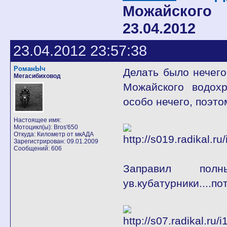
Можайского
23.04.2012
23.04.2012 23:57:38
РоманЫч
Делать было нечего,
Мегасибиховод
Можайского водохр
особо нечего, поэто
Настоящее имя:
Мотоцикл(ы): Bros'650
Откуда: Километр от мкАДА
Зарегистрирован: 09.01.2009
Сообщений: 606
Заправил пол
ув.кубатурники....п