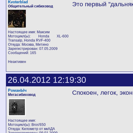
Kvoterblad
Это первый "дальня
Общительный сибиховод
Настоящее имя: Максим
Мотоцикл(ы): Honda XL-600
Transalp, Honda RVF-400
Откуда: Москва, Митино
Зарегистрирован: 07.05.2009
Сообщений: 165
Неактивен
26.04.2012 12:19:30
РоманЫч
Спокоен, легок, эко
Мегасибиховод
Настоящее имя:
Мотоцикл(ы): Bros'650
Откуда: Километр от мкАДА